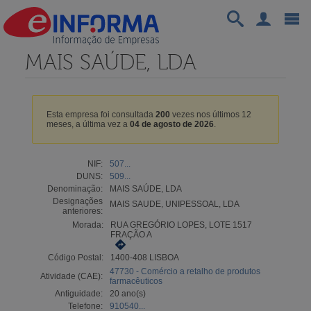
MAIS SAÚDE, LDA
Esta empresa foi consultada
200
vezes nos últimos 12
meses, a última vez a
04 de agosto de 2026
.
NIF:
507...
DUNS:
509...
Denominação:
MAIS SAÚDE, LDA
Designações
MAIS SAUDE, UNIPESSOAL, LDA
anteriores:
Morada:
RUA GREGÓRIO LOPES, LOTE 1517
FRAÇÃO A
Código Postal:
1400-408 LISBOA
47730 - Comércio a retalho de produtos
Atividade (CAE):
farmacêuticos
Antiguidade:
20 ano(s)
Telefone:
910540...