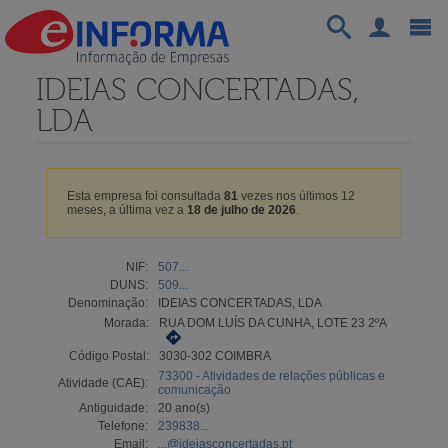
IDEIAS CONCERTADAS,
LDA
Esta empresa foi consultada
81
vezes nos últimos 12
meses, a última vez a
18 de julho de 2026
.
NIF:
507...
DUNS:
509...
Denominação:
IDEIAS CONCERTADAS, LDA
Morada:
RUA DOM LUÍS DA CUNHA, LOTE 23 2ºA
Código Postal:
3030-302 COIMBRA
73300 - Atividades de relações públicas e
Atividade (CAE):
comunicação
Antiguidade:
20 ano(s)
Telefone:
239838...
Email:
...@ideiasconcertadas.pt