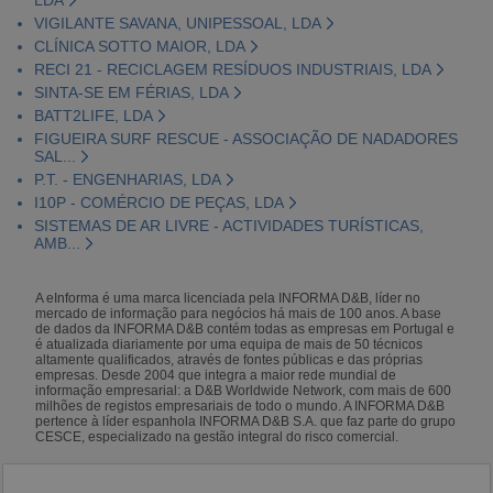
VIGILANTE SAVANA, UNIPESSOAL, LDA
CLÍNICA SOTTO MAIOR, LDA
RECI 21 - RECICLAGEM RESÍDUOS INDUSTRIAIS, LDA
SINTA-SE EM FÉRIAS, LDA
BATT2LIFE, LDA
FIGUEIRA SURF RESCUE - ASSOCIAÇÃO DE NADADORES
SAL...
P.T. - ENGENHARIAS, LDA
I10P - COMÉRCIO DE PEÇAS, LDA
SISTEMAS DE AR LIVRE - ACTIVIDADES TURÍSTICAS,
AMB...
A eInforma é uma marca licenciada pela INFORMA D&B, líder no
mercado de informação para negócios há mais de 100 anos. A base
de dados da INFORMA D&B contém todas as empresas em Portugal e
é atualizada diariamente por uma equipa de mais de 50 técnicos
altamente qualificados, através de fontes públicas e das próprias
empresas. Desde 2004 que integra a maior rede mundial de
informação empresarial: a D&B Worldwide Network, com mais de 600
milhões de registos empresariais de todo o mundo. A INFORMA D&B
pertence à líder espanhola INFORMA D&B S.A. que faz parte do grupo
CESCE, especializado na gestão integral do risco comercial.