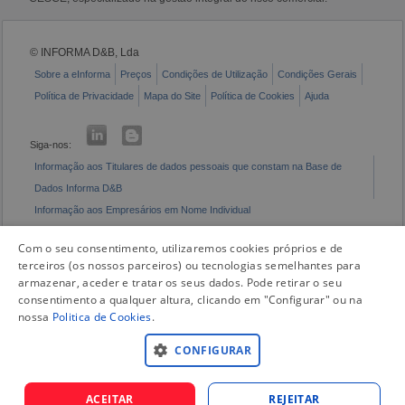
© INFORMA D&B, Lda
Sobre a eInforma
Preços
Condições de Utilização
Condições Gerais
Política de Privacidade
Mapa do Site
Política de Cookies
Ajuda
Siga-nos:
Informação aos Titulares de dados pessoais que constam na Base de
Dados Informa D&B
Informação aos Empresários em Nome Individual
Livro de Reclamações Eletrónico
Com o seu consentimento, utilizaremos cookies próprios e de
terceiros (os nossos parceiros) ou tecnologias semelhantes para
armazenar, aceder e tratar os seus dados. Pode retirar o seu
consentimento a qualquer altura, clicando em "Configurar" ou na
nossa
Politica de Cookies
.
CONFIGURAR
ACEITAR
REJEITAR