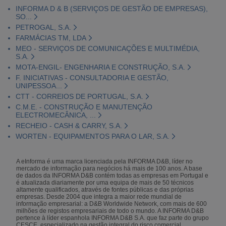
INFORMA D & B (SERVIÇOS DE GESTÃO DE EMPRESAS),
SO...
PETROGAL, S.A.
FARMÁCIAS TM, LDA
MEO - SERVIÇOS DE COMUNICAÇÕES E MULTIMÉDIA,
S.A.
MOTA-ENGIL- ENGENHARIA E CONSTRUÇÃO, S.A.
F. INICIATIVAS - CONSULTADORIA E GESTÃO,
UNIPESSOA...
CTT - CORREIOS DE PORTUGAL, S.A.
C.M.E. - CONSTRUÇÃO E MANUTENÇÃO
ELECTROMECÂNICA, ...
RECHEIO - CASH & CARRY, S.A.
WORTEN - EQUIPAMENTOS PARA O LAR, S.A.
A eInforma é uma marca licenciada pela INFORMA D&B, líder no
mercado de informação para negócios há mais de 100 anos. A base
de dados da INFORMA D&B contém todas as empresas em Portugal e
é atualizada diariamente por uma equipa de mais de 50 técnicos
altamente qualificados, através de fontes públicas e das próprias
empresas. Desde 2004 que integra a maior rede mundial de
informação empresarial: a D&B Worldwide Network, com mais de 600
milhões de registos empresariais de todo o mundo. A INFORMA D&B
pertence à líder espanhola INFORMA D&B S.A. que faz parte do grupo
CESCE, especializado na gestão integral do risco comercial.