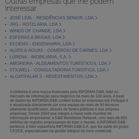
Outras empresas que lhe podem
interessar
JOSÉ LEAL - RESIDÊNCIAS SENIOR, LDA
JRG - HOTELARIA, LDA
WINDS OF CHANGE, LDA
ESFERAS & BRISAS, LDA
ECOENG - ENGENHARIA, LDA
ALVES & ÁGUAS - COMÉRCIO DE CARNES, LDA
LURENA - IMOBILIÁRIA, S.A.
AMOREIRA - ALDEAMENTOS TURÍSTICOS, LDA
STILWELL - CONSULTADORIA TURÍSTICA, LDA
ALCATIFALAR 3 - REVESTIMENTOS, LDA
A eInforma é uma marca licenciada pela INFORMA D&B, líder no
mercado de informação para negócios há mais de 100 anos. A base
de dados da INFORMA D&B contém todas as empresas em Portugal e
é atualizada diariamente por uma equipa de mais de 50 técnicos
altamente qualificados, através de fontes públicas e das próprias
empresas. Desde 2004 que integra a maior rede mundial de
informação empresarial: a D&B Worldwide Network, com mais de 600
milhões de registos empresariais de todo o mundo. A INFORMA D&B
pertence à líder espanhola INFORMA D&B S.A. que faz parte do grupo
CESCE, especializado na gestão integral do risco comercial.