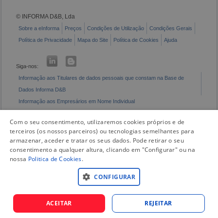
© INFORMA D&B, Lda
Sobre a eInforma
Preços
Condições de Utilização
Condições Gerais
Política de Privacidade
Mapa do Site
Política de Cookies
Ajuda
Siga-nos:
Informação aos Titulares de dados pessoais que constam na Base de
Dados Informa D&B
Informação aos Empresários em Nome Individual
Livro de Reclamações Eletrónico
Com o seu consentimento, utilizaremos cookies próprios e de
terceiros (os nossos parceiros) ou tecnologias semelhantes para
armazenar, aceder e tratar os seus dados. Pode retirar o seu
consentimento a qualquer altura, clicando em "Configurar" ou na
nossa
Politica de Cookies
.
CONFIGURAR
ACEITAR
REJEITAR