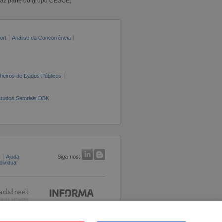
faz parte do grupo CESCE,
ort
Análise da Concorrência
cheiros de Dados Públicos
tudos Setoriais DBK
s
Ajuda
Siga-nos:
ividual