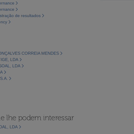
vernance
vernance
tração de resultados
ency
GONÇALVES CORREIA MENDES
IGE, LDA
SOAL, LDA
DA
S.A.
e lhe podem interessar
OAL, LDA