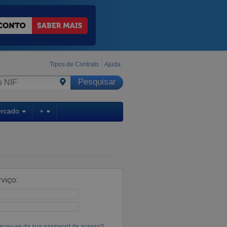
Tipos de Contrato
Ajuda
ercado
+
viço:
eceu-se da sua password de acesso?