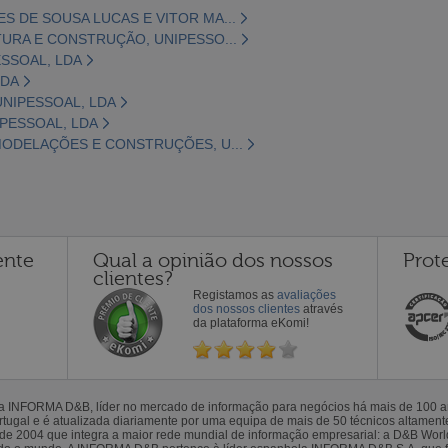
 DE SOUSA LUCAS E VITOR MA...
URA E CONSTRUÇÃO, UNIPESSO...
SSOAL, LDA
LDA
NIPESSOAL, LDA
IPESSOAL, LDA
MODELAÇÕES E CONSTRUÇÕES, U...
ente
Qual a opinião dos nossos
Prot
clientes?
Registamos as
avaliações
dos nossos clientes
através
da plataforma eKomi!
la INFORMA D&B, líder no mercado de informação para negócios há mais de 100
gal e é atualizada diariamente por uma equipa de mais de 50 técnicos altamente 
sde 2004 que integra a maior rede mundial de informação empresarial: a D&B Wor