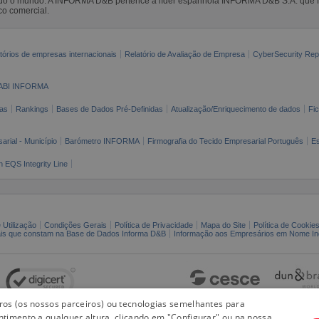
todo o mundo. A INFORMA D&B pertence à líder espanhola INFORMA D&B S.A. que 
co comercial.
tórios de empresas internacionais
Relatório de Avaliação de Empresa
CyberSecurity Rep
ABI INFORMA
as
Rankings
Bases de Dados Pré-Definidas
Atualização/Enriquecimento de dados
Fi
arial - Município
Barómetro INFORMA
Firmografia do Tecido Empresarial Português
Es
n EQS Integrity Line
 Utilização
Condições Gerais
Política de Privacidade
Mapa do Site
Política de Cookie
ais que constam na Base de Dados Informa D&B
Informação aos Empresários em Nome Ind
iros (os nossos parceiros) ou tecnologias semelhantes para
ntimento a qualquer altura, clicando em "Configurar" ou na nossa