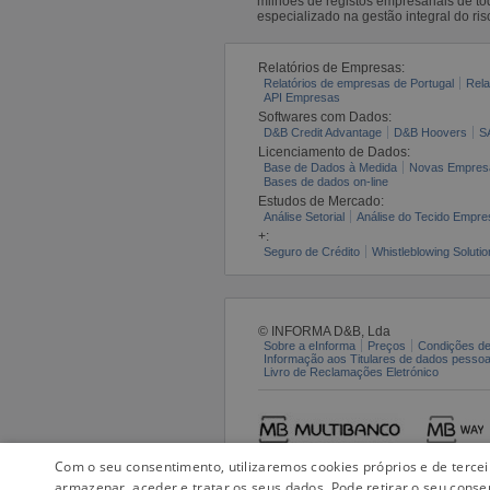
milhões de registos empresariais de 
especializado na gestão integral do ris
Relatórios de Empresas:
Relatórios de empresas de Portugal
Rela
API Empresas
Softwares com Dados:
D&B Credit Advantage
D&B Hoovers
S
Licenciamento de Dados:
Base de Dados à Medida
Novas Empres
Bases de dados on-line
Estudos de Mercado:
Análise Setorial
Análise do Tecido Empres
+:
Seguro de Crédito
Whistleblowing Solutio
© INFORMA D&B, Lda
Sobre a eInforma
Preços
Condições de
Informação aos Titulares de dados pesso
Livro de Reclamações Eletrónico
Com o seu consentimento, utilizaremos cookies próprios e de terce
armazenar, aceder e tratar os seus dados. Pode retirar o seu conse