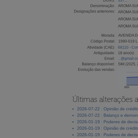
DUNS:
337...
Denominação:
AROMA SUB
Designações anteriores:
AROMA SUBT
AROMA SUB
AROMA SUB
Morada:
AVENIDA D
Código Postal:
1990-019 
Atividade (CAE):
68110 - Com
Antiguidade:
18 ano(s)
Email:
...@gmail.
Balanço disponível:
SIM (2025, 
Evolução das vendas:
2023
Últimas alterações 
2026-07-22 : Opinião de crédit
2026-07-22 : Balanço e demons
2026-01-19 : Poderes de deci
2026-01-19 : Opinião de crédit
2026-01-19 : Poderes de deci