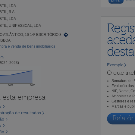
TIL, LDA
IL, S.A.
TIL, LDA
Regis
TIL, UNIPESSOAL, LDA
O ATLÂNTICO, 16 14º ESCRITÓRIO 8
aceda
LISBOA
pra e venda de bens imobiliários
dest
com
2024, 2023)
Exemplo
O que incl
Semáforo do R
Evolução das 
2024
2025
NIF, Nome, Co
a esta empresa
Acionistas e 
Gestores e re
o
Marcas e publ
tração de resultados
Relatóri
são
o
são