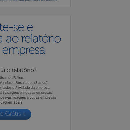
te-se e
 ao relatório
a empresa
ui o relatório?
isco de Failure
Vendas e Resultados (3 anos)
ntactos e Atividade da empresa
Participações em outras empresas
spetivas ligações a outras empresas
icações legais
o Grátis »