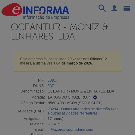
OCEANTUR - MONIZ &
LINHARES, LDA
Esta empresa foi consultada
29
vezes nos últimos 12
meses, a última vez a
04 de março de 2026
.
NIF:
508...
DUNS:
337...
Denominação:
OCEANTUR - MONIZ & LINHARES, LDA
Morada:
LARGO DO CRUZEIRO, 4
Código Postal:
9560-408 LAGOA (SÃO MIGUEL)
93294 - Outras atividades de diversão fixas
Atividade (CAE):
e outras atividades recreativas
Antiguidade:
17 ano(s)
Telefone:
917415...
Email:
...@azores-sportfishing.com
Balanço