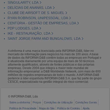
SINGULARITY, LDA
DELÍCIAS DE ANANÁS, LDA
CLUBE DE AIRSOFT DE S. MIGUEL
RYAN ROBINSON, UNIPESSOAL, LDA
CENTÚRIA - GESTÃO DE EMPRESAS, LDA
PDP LODGES, LDA
IKE - RESTAURAÇÃO, LDA
SAINT JORGE FARM AND BUNGALOWS, LDA
A eInforma é uma marca licenciada pela INFORMA D&B, líder no
mercado de informação para negócios há mais de 100 anos. A base
de dados da INFORMA D&B contém todas as empresas em Portugal e
é atualizada diariamente por uma equipa de mais de 50 técnicos
altamente qualificados, através de fontes públicas e das próprias
empresas. Desde 2004 que integra a maior rede mundial de
informação empresarial: a D&B Worldwide Network, com mais de 600
milhões de registos empresariais de todo o mundo. A INFORMA D&B
pertence à líder espanhola INFORMA D&B S.A. que faz parte do grupo
CESCE, especializado na gestão integral do risco comercial.
© INFORMA D&B, Lda
Sobre a eInforma
Preços
Condições de Utilização
Condições Gerais
Política de Privacidade
Mapa do Site
Política de Cookies
Ajuda