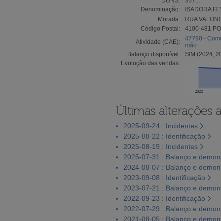
DUNS:
337...
Denominação:
ISADORA FE
Morada:
RUA VALONG
Código Postal:
4100-481 P
47790 - Comé
Atividade (CAE):
mão
Balanço disponível:
SIM (2024, 2
Evolução das vendas:
2022
Últimas alterações 
2025-09-24 : Incidentes
2025-08-22 : Identificação
2025-08-19 : Incidentes
2025-07-31 : Balanço e demons
2024-08-07 : Balanço e demons
2023-09-08 : Identificação
2023-07-21 : Balanço e demons
2022-09-23 : Identificação
2022-07-29 : Balanço e demons
2021-08-05 : Balanço e demons