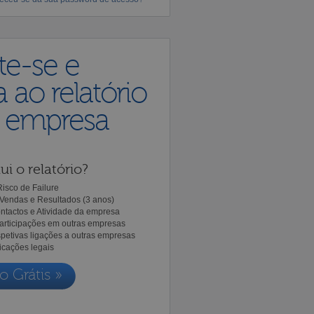
te-se e
 ao relatório
a empresa
ui o relatório?
isco de Failure
Vendas e Resultados (3 anos)
ntactos e Atividade da empresa
Participações em outras empresas
spetivas ligações a outras empresas
icações legais
o Grátis »