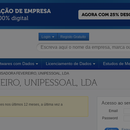
Login
Registo Gratuito
ftwares com Dados
Licenciamento de Dados
Estudos de M
ISADORA FEVEREIRO, UNIPESSOAL, LDA
EIRO, UNIPESSOAL, LDA
Acesso ao ser
es nos últimos 12 meses, a última vez a
Email
Password
Esqu