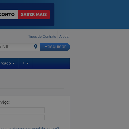
Tipos de Contrato
Ajuda
ercado
+
viço:
eceu-se da sua password de acesso?