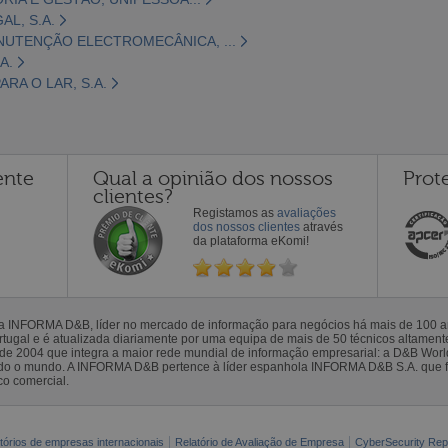
L, S.A.
NUTENÇÃO ELECTROMECÂNICA, ...
A.
RA O LAR, S.A.
ente
Qual a opinião dos nossos
Prot
clientes?
Registamos as
avaliações
dos nossos clientes
através
da plataforma eKomi!
la INFORMA D&B, líder no mercado de informação para negócios há mais de 100
gal e é atualizada diariamente por uma equipa de mais de 50 técnicos altamente 
sde 2004 que integra a maior rede mundial de informação empresarial: a D&B Wor
todo o mundo. A INFORMA D&B pertence à líder espanhola INFORMA D&B S.A. que 
co comercial.
tórios de empresas internacionais
Relatório de Avaliação de Empresa
CyberSecurity Rep