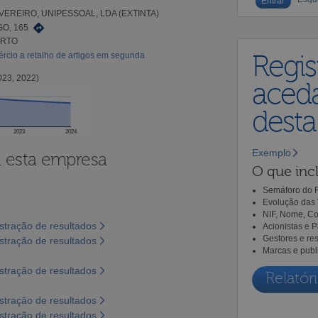
VEREIRO, UNIPESSOAL, LDA (EXTINTA)
O, 165
ORTO
rcio a retalho de artigos em segunda
Regis
023, 2022)
aceda
dest
2023
2024
Exemplo
a esta empresa
O que incl
Semáforo do R
Evolução das 
NIF, Nome, Co
tração de resultados
Acionistas e 
Gestores e re
tração de resultados
Marcas e publ
tração de resultados
Relatóri
tração de resultados
tração de resultados