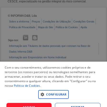
CESCE, especializado na gestão integral do risco comercial.
© INFORMA D&B, Lda
Sobre a eInforma
Preços
Condições de Utilização
Condições Gerais
Política de Privacidade
Mapa do Site
Política de Cookies
Ajuda
Siga-nos:
Informação aos Titulares de dados pessoais que constam na Base de
Dados Informa D&B
Informação aos Empresários em Nome Individual
Livro de Reclamações Eletrónico
Com o seu consentimento, utilizaremos cookies próprios e de
terceiros (os nossos parceiros) ou tecnologias semelhantes para
armazenar, aceder e tratar os seus dados. Pode retirar o seu
consentimento a qualquer altura, clicando em "Configurar" ou na
nossa
Politica de Cookies
.
CONFIGURAR