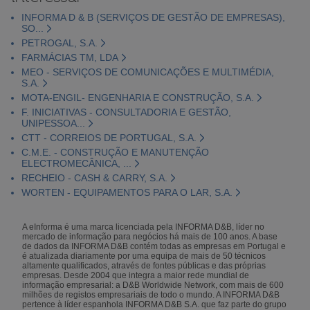
INFORMA D & B (SERVIÇOS DE GESTÃO DE EMPRESAS),
SO...
PETROGAL, S.A.
FARMÁCIAS TM, LDA
MEO - SERVIÇOS DE COMUNICAÇÕES E MULTIMÉDIA,
S.A.
MOTA-ENGIL- ENGENHARIA E CONSTRUÇÃO, S.A.
F. INICIATIVAS - CONSULTADORIA E GESTÃO,
UNIPESSOA...
CTT - CORREIOS DE PORTUGAL, S.A.
C.M.E. - CONSTRUÇÃO E MANUTENÇÃO
ELECTROMECÂNICA, ...
RECHEIO - CASH & CARRY, S.A.
WORTEN - EQUIPAMENTOS PARA O LAR, S.A.
A eInforma é uma marca licenciada pela INFORMA D&B, líder no
mercado de informação para negócios há mais de 100 anos. A base
de dados da INFORMA D&B contém todas as empresas em Portugal e
é atualizada diariamente por uma equipa de mais de 50 técnicos
altamente qualificados, através de fontes públicas e das próprias
empresas. Desde 2004 que integra a maior rede mundial de
informação empresarial: a D&B Worldwide Network, com mais de 600
milhões de registos empresariais de todo o mundo. A INFORMA D&B
pertence à líder espanhola INFORMA D&B S.A. que faz parte do grupo