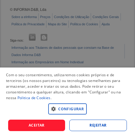
© INFORMA D&B, Lda
Sobre a eInforma
Preços
Condições de Utilização
Condições Gerais
Política de Privacidade
Mapa do Site
Política de Cookies
Ajuda
Siga-nos:
Informação aos Titulares de dados pessoais que constam na Base de
Dados Informa D&B
Informação aos Empresários em Nome Individual
Livro de Reclamações Eletrónico
Com o seu consentimento, utilizaremos cookies próprios e de
terceiros (os nossos parceiros) ou tecnologias semelhantes para
armazenar, aceder e tratar os seus dados. Pode retirar o seu
consentimento a qualquer altura, clicando em "Configurar" ou na
nossa
Politica de Cookies
.
CONFIGURAR
ACEITAR
REJEITAR