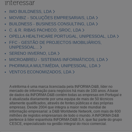
interessar
IMO BUILDNESS, LDA
MOVIBIZ - SOLUÇÕES EMPRESARIAIS, LDA
BUILDNESS - BUSINESS CONSULTING, LDA
C. & R. RIBAS PACHECO, SROC, LDA
OPELLA HEALTHCARE PORTUGAL, UNIPESSOAL, LDA
FFC - GESTÃO DE PROJECTOS IMOBILIÁRIOS,
UNIPESSOAL...
SERENO INVERNO, LDA
MICROABREU - SISTEMAS INFORMÁTICOS, LDA
PHORMULA MULTIMÉDIA, UNIPESSOAL, LDA
VENTOS ECONOMIZADOS, LDA
A eInforma é uma marca licenciada pela INFORMA D&B, líder no
mercado de informação para negócios há mais de 100 anos. A base
de dados da INFORMA D&B contém todas as empresas em Portugal e
é atualizada diariamente por uma equipa de mais de 50 técnicos
altamente qualificados, através de fontes públicas e das próprias
empresas. Desde 2004 que integra a maior rede mundial de
informação empresarial: a D&B Worldwide Network, com mais de 600
milhões de registos empresariais de todo o mundo. A INFORMA D&B
pertence à líder espanhola INFORMA D&B S.A. que faz parte do grupo
CESCE, especializado na gestão integral do risco comercial.