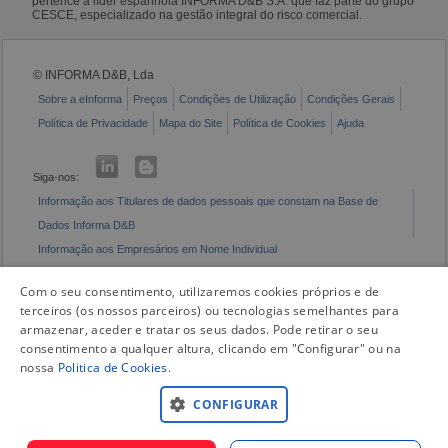
pertence à líder espanhola INFORMA D&B S.A. que faz parte do grupo
CESCE, especializado na gestão integral do risco comercial.
© INFORMA D&B, Lda
Sobre a eInforma
Preços
Condições de Utilização
Condições Gerais
Política de Privacidade
Mapa do Site
Política de Cookies
Ajuda
Siga-nos:
Informação aos Titulares de dados pessoais que constam na Base de
Dados Informa D&B
Informação aos Empresários em Nome Individual
Livro de Reclamações Eletrónico
Com o seu consentimento, utilizaremos cookies próprios e de
terceiros (os nossos parceiros) ou tecnologias semelhantes para
armazenar, aceder e tratar os seus dados. Pode retirar o seu
consentimento a qualquer altura, clicando em "Configurar" ou na
nossa
Politica de Cookies
.
CONFIGURAR