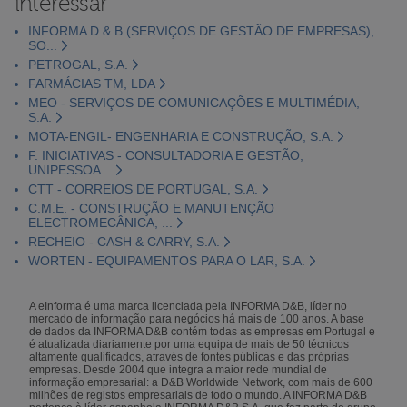
interessar
INFORMA D & B (SERVIÇOS DE GESTÃO DE EMPRESAS),
SO...
PETROGAL, S.A.
FARMÁCIAS TM, LDA
MEO - SERVIÇOS DE COMUNICAÇÕES E MULTIMÉDIA,
S.A.
MOTA-ENGIL- ENGENHARIA E CONSTRUÇÃO, S.A.
F. INICIATIVAS - CONSULTADORIA E GESTÃO,
UNIPESSOA...
CTT - CORREIOS DE PORTUGAL, S.A.
C.M.E. - CONSTRUÇÃO E MANUTENÇÃO
ELECTROMECÂNICA, ...
RECHEIO - CASH & CARRY, S.A.
WORTEN - EQUIPAMENTOS PARA O LAR, S.A.
A eInforma é uma marca licenciada pela INFORMA D&B, líder no
mercado de informação para negócios há mais de 100 anos. A base
de dados da INFORMA D&B contém todas as empresas em Portugal e
é atualizada diariamente por uma equipa de mais de 50 técnicos
altamente qualificados, através de fontes públicas e das próprias
empresas. Desde 2004 que integra a maior rede mundial de
informação empresarial: a D&B Worldwide Network, com mais de 600
milhões de registos empresariais de todo o mundo. A INFORMA D&B