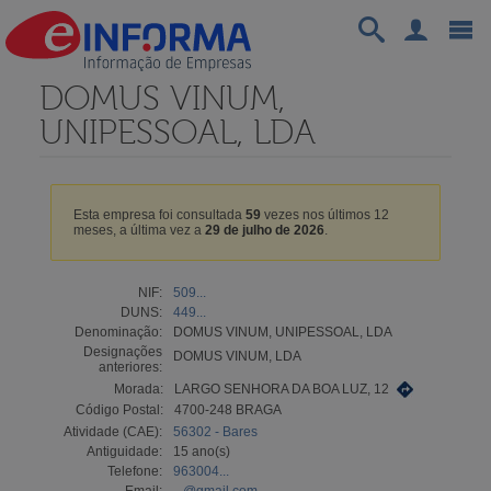
DOMUS VINUM,
UNIPESSOAL, LDA
Esta empresa foi consultada
59
vezes nos últimos 12
meses, a última vez a
29 de julho de 2026
.
NIF:
509...
DUNS:
449...
Denominação:
DOMUS VINUM, UNIPESSOAL, LDA
Designações
DOMUS VINUM, LDA
anteriores:
Morada:
LARGO SENHORA DA BOA LUZ, 12
Código Postal:
4700-248 BRAGA
Atividade (CAE):
56302 - Bares
Antiguidade:
15 ano(s)
Telefone:
963004...
Email:
...@gmail.com