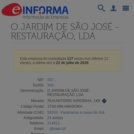
O JARDIM DE SÃO JOSÉ -
RESTAURAÇÃO, LDA
Esta empresa foi consultada
137
vezes nos últimos 12
meses, a última vez a
22 de julho de 2026
.
NIF:
507...
DUNS:
509...
Denominação:
O JARDIM DE SÃO JOSÉ -
RESTAURAÇÃO, LDA
Morada:
RUA ANTÓNIO SARDINHA, 14B
Código Postal:
2700-086 AMADORA
Atividade (CAE):
56303 - Pastelarias e casas de chá
Antiguidade:
21 ano(s)
Telefone:
214912...
Email:
...@sapo.pt
Balanço