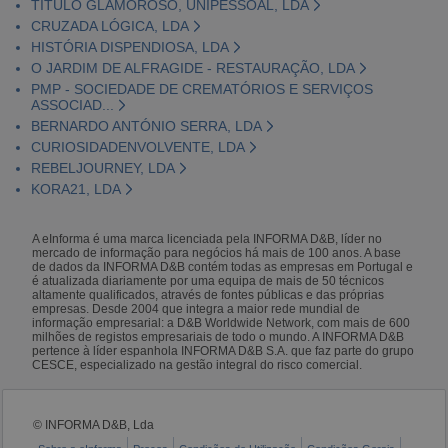
TÍTULO GLAMOROSO, UNIPESSOAL, LDA
CRUZADA LÓGICA, LDA
HISTÓRIA DISPENDIOSA, LDA
O JARDIM DE ALFRAGIDE - RESTAURAÇÃO, LDA
PMP - SOCIEDADE DE CREMATÓRIOS E SERVIÇOS
ASSOCIAD...
BERNARDO ANTÓNIO SERRA, LDA
CURIOSIDADENVOLVENTE, LDA
REBELJOURNEY, LDA
KORA21, LDA
A eInforma é uma marca licenciada pela INFORMA D&B, líder no
mercado de informação para negócios há mais de 100 anos. A base
de dados da INFORMA D&B contém todas as empresas em Portugal e
é atualizada diariamente por uma equipa de mais de 50 técnicos
altamente qualificados, através de fontes públicas e das próprias
empresas. Desde 2004 que integra a maior rede mundial de
informação empresarial: a D&B Worldwide Network, com mais de 600
milhões de registos empresariais de todo o mundo. A INFORMA D&B
pertence à líder espanhola INFORMA D&B S.A. que faz parte do grupo
CESCE, especializado na gestão integral do risco comercial.
© INFORMA D&B, Lda