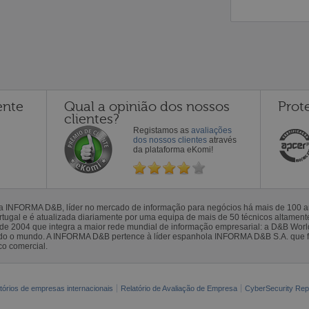
ente
Qual a opinião dos nossos
Prot
clientes?
Registamos as
avaliações
dos nossos clientes
através
da plataforma eKomi!
la INFORMA D&B, líder no mercado de informação para negócios há mais de 100
gal e é atualizada diariamente por uma equipa de mais de 50 técnicos altamente 
sde 2004 que integra a maior rede mundial de informação empresarial: a D&B Wor
todo o mundo. A INFORMA D&B pertence à líder espanhola INFORMA D&B S.A. que 
co comercial.
tórios de empresas internacionais
Relatório de Avaliação de Empresa
CyberSecurity Rep