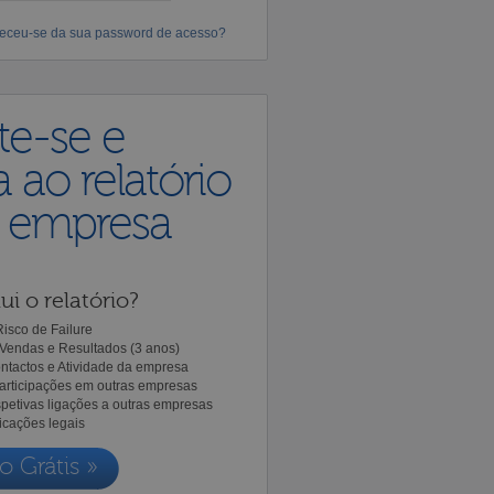
eceu-se da sua password de acesso?
te-se e
 ao relatório
a empresa
ui o relatório?
isco de Failure
Vendas e Resultados (3 anos)
ntactos e Atividade da empresa
Participações em outras empresas
spetivas ligações a outras empresas
icações legais
o Grátis »