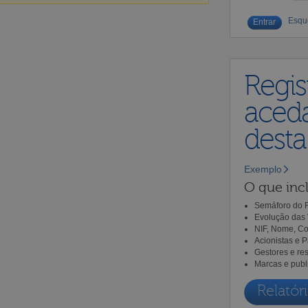
Esqu
Regis
aceda
dest
Exemplo
O que incl
Semáforo do R
Evolução das 
NIF, Nome, Co
Acionistas e 
Gestores e re
Marcas e publ
Relatóri