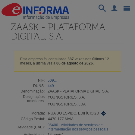
ZAASK - PLATAFORMA
DIGITAL, S.A.
Esta empresa foi consultada
387
vezes nos últimos 12
meses, a última vez a
06 de agosto de 2026
.
NIF:
509...
DUNS:
449...
Denominação:
ZAASK - PLATAFORMA DIGITAL, S.A.
Designações
YOUNGSTORIES, S.A.
anteriores:
YOUNGSTORIES, LDA
Morada:
RUA DO ESPIDO, EDIFÍCIO 2D
Código Postal:
4470-177 MAIA
96400 - Atividades de serviços de
Atividade (CAE):
intermediação dos serviços pessoais
Antiguidade:
14 ano(s)