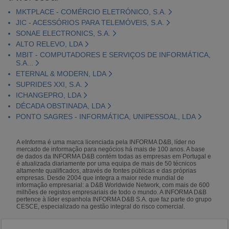
MKTPLACE - COMÉRCIO ELETRÓNICO, S.A.
JIC - ACESSÓRIOS PARA TELEMÓVEIS, S.A.
SONAE ELECTRONICS, S.A.
ALTO RELEVO, LDA
MBIT - COMPUTADORES E SERVIÇOS DE INFORMÁTICA,
S.A...
ETERNAL & MODERN, LDA
SUPRIDES XXI, S.A.
ICHANGEPRO, LDA
DÉCADA OBSTINADA, LDA
PONTO SAGRES - INFORMÁTICA, UNIPESSOAL, LDA
A eInforma é uma marca licenciada pela INFORMA D&B, líder no
mercado de informação para negócios há mais de 100 anos. A base
de dados da INFORMA D&B contém todas as empresas em Portugal e
é atualizada diariamente por uma equipa de mais de 50 técnicos
altamente qualificados, através de fontes públicas e das próprias
empresas. Desde 2004 que integra a maior rede mundial de
informação empresarial: a D&B Worldwide Network, com mais de 600
milhões de registos empresariais de todo o mundo. A INFORMA D&B
pertence à líder espanhola INFORMA D&B S.A. que faz parte do grupo
CESCE, especializado na gestão integral do risco comercial.