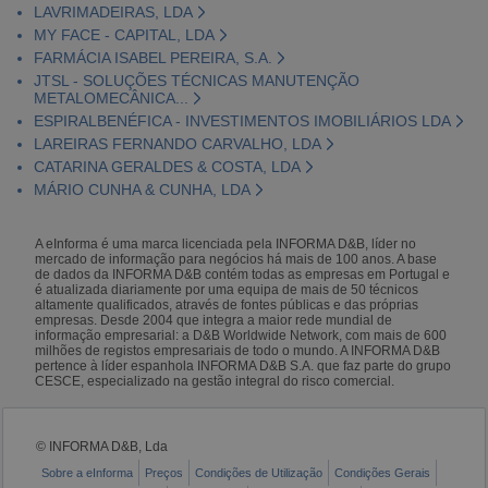
LAVRIMADEIRAS, LDA
MY FACE - CAPITAL, LDA
FARMÁCIA ISABEL PEREIRA, S.A.
JTSL - SOLUÇÕES TÉCNICAS MANUTENÇÃO
METALOMECÂNICA...
ESPIRALBENÉFICA - INVESTIMENTOS IMOBILIÁRIOS LDA
LAREIRAS FERNANDO CARVALHO, LDA
CATARINA GERALDES & COSTA, LDA
MÁRIO CUNHA & CUNHA, LDA
A eInforma é uma marca licenciada pela INFORMA D&B, líder no
mercado de informação para negócios há mais de 100 anos. A base
de dados da INFORMA D&B contém todas as empresas em Portugal e
é atualizada diariamente por uma equipa de mais de 50 técnicos
altamente qualificados, através de fontes públicas e das próprias
empresas. Desde 2004 que integra a maior rede mundial de
informação empresarial: a D&B Worldwide Network, com mais de 600
milhões de registos empresariais de todo o mundo. A INFORMA D&B
pertence à líder espanhola INFORMA D&B S.A. que faz parte do grupo
CESCE, especializado na gestão integral do risco comercial.
© INFORMA D&B, Lda
Sobre a eInforma
Preços
Condições de Utilização
Condições Gerais