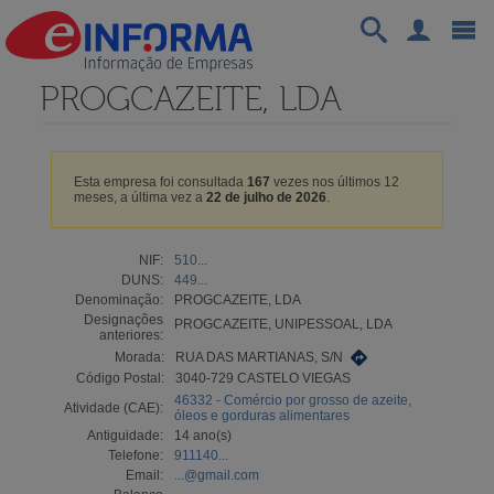
PROGCAZEITE, LDA
Esta empresa foi consultada
167
vezes nos últimos 12
meses, a última vez a
22 de julho de 2026
.
NIF:
510...
DUNS:
449...
Denominação:
PROGCAZEITE, LDA
Designações
PROGCAZEITE, UNIPESSOAL, LDA
anteriores:
Morada:
RUA DAS MARTIANAS, S/N
Código Postal:
3040-729 CASTELO VIEGAS
46332 - Comércio por grosso de azeite,
Atividade (CAE):
óleos e gorduras alimentares
Antiguidade:
14 ano(s)
Telefone:
911140...
Email:
...@gmail.com