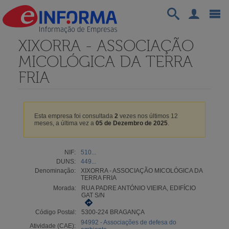
XIXORRA - ASSOCIAÇÃO
MICOLÓGICA DA TERRA
FRIA
Esta empresa foi consultada
2
vezes nos últimos 12
meses, a última vez a
05 de Dezembro de 2025
.
NIF:
510...
DUNS:
449...
Denominação:
XIXORRA - ASSOCIAÇÃO MICOLÓGICA DA
TERRA FRIA
Morada:
RUA PADRE ANTÓNIO VIEIRA, EDIFÍCIO
GAT S/N
Código Postal:
5300-224 BRAGANÇA
94992 - Associações de defesa do
Atividade (CAE):