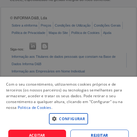
© INFORMA D&B, Lda
Sobre a eInforma
Preços
Condições de Utilização
Condições Gerais
Política de Privacidade
Mapa do Site
Política de Cookies
Ajuda
Siga-nos:
Informação aos Titulares de dados pessoais que constam na Base de
Dados Informa D&B
Informação aos Empresários em Nome Individual
Livro de Reclamações Eletrónico
Com o seu consentimento, utilizaremos cookies próprios e de
terceiros (os nossos parceiros) ou tecnologias semelhantes para
armazenar, aceder e tratar os seus dados. Pode retirar o seu
consentimento a qualquer altura, clicando em "Configurar" ou na
nossa
Politica de Cookies
.
CONFIGURAR
ACEITAR
REJEITAR