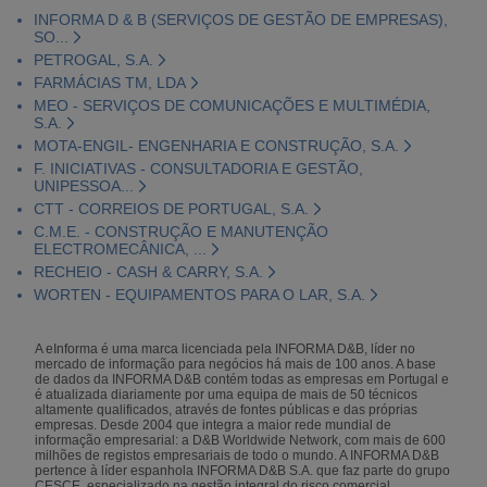
INFORMA D & B (SERVIÇOS DE GESTÃO DE EMPRESAS),
SO...
PETROGAL, S.A.
FARMÁCIAS TM, LDA
MEO - SERVIÇOS DE COMUNICAÇÕES E MULTIMÉDIA,
S.A.
MOTA-ENGIL- ENGENHARIA E CONSTRUÇÃO, S.A.
F. INICIATIVAS - CONSULTADORIA E GESTÃO,
UNIPESSOA...
CTT - CORREIOS DE PORTUGAL, S.A.
C.M.E. - CONSTRUÇÃO E MANUTENÇÃO
ELECTROMECÂNICA, ...
RECHEIO - CASH & CARRY, S.A.
WORTEN - EQUIPAMENTOS PARA O LAR, S.A.
A eInforma é uma marca licenciada pela INFORMA D&B, líder no
mercado de informação para negócios há mais de 100 anos. A base
de dados da INFORMA D&B contém todas as empresas em Portugal e
é atualizada diariamente por uma equipa de mais de 50 técnicos
altamente qualificados, através de fontes públicas e das próprias
empresas. Desde 2004 que integra a maior rede mundial de
informação empresarial: a D&B Worldwide Network, com mais de 600
milhões de registos empresariais de todo o mundo. A INFORMA D&B
pertence à líder espanhola INFORMA D&B S.A. que faz parte do grupo
CESCE, especializado na gestão integral do risco comercial.