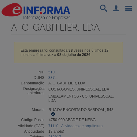
A. C. GABITLIER, LDA
Esta empresa foi consultada
38
vezes nos últimos 12
meses, a última vez a
08 de julho de 2026
.
NIF:
510...
DUNS:
337...
Denominação:
A. C. GABITLIER, LDA
Designações
COSTA GOMES, UNIPESSOAL, LDA
anteriores:
EMBALAMENTOS - CG, UNIPESSOAL,
LDA
Morada:
RUA DA ENCOSTA DO SARDOAL, 548
Código Postal:
4750-009 ABADE DE NEIVA
Atividade (CAE):
71110 - Atividades de arquitetura
Antiguidade:
13 ano(s)
Telefone:
253817...