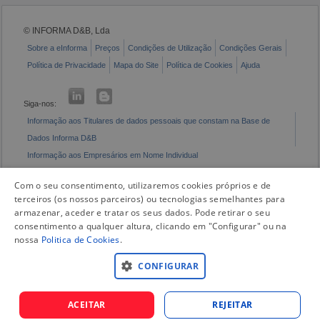
© INFORMA D&B, Lda
Sobre a eInforma
Preços
Condições de Utilização
Condições Gerais
Política de Privacidade
Mapa do Site
Política de Cookies
Ajuda
Siga-nos:
Informação aos Titulares de dados pessoais que constam na Base de
Dados Informa D&B
Informação aos Empresários em Nome Individual
Livro de Reclamações Eletrónico
Com o seu consentimento, utilizaremos cookies próprios e de
terceiros (os nossos parceiros) ou tecnologias semelhantes para
armazenar, aceder e tratar os seus dados. Pode retirar o seu
consentimento a qualquer altura, clicando em "Configurar" ou na
nossa
Politica de Cookies
.
CONFIGURAR
ACEITAR
REJEITAR