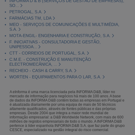
INFORMA D & B (SERVIÇOS DE GESTÃO DE EMPRESAS),
SO...
PETROGAL, S.A.
FARMÁCIAS TM, LDA
MEO - SERVIÇOS DE COMUNICAÇÕES E MULTIMÉDIA,
S.A.
MOTA-ENGIL- ENGENHARIA E CONSTRUÇÃO, S.A.
F. INICIATIVAS - CONSULTADORIA E GESTÃO,
UNIPESSOA...
CTT - CORREIOS DE PORTUGAL, S.A.
C.M.E. - CONSTRUÇÃO E MANUTENÇÃO
ELECTROMECÂNICA, ...
RECHEIO - CASH & CARRY, S.A.
WORTEN - EQUIPAMENTOS PARA O LAR, S.A.
A eInforma é uma marca licenciada pela INFORMA D&B, líder no
mercado de informação para negócios há mais de 100 anos. A base
de dados da INFORMA D&B contém todas as empresas em Portugal e
é atualizada diariamente por uma equipa de mais de 50 técnicos
altamente qualificados, através de fontes públicas e das próprias
empresas. Desde 2004 que integra a maior rede mundial de
informação empresarial: a D&B Worldwide Network, com mais de 600
milhões de registos empresariais de todo o mundo. A INFORMA D&B
pertence à líder espanhola INFORMA D&B S.A. que faz parte do grupo
CESCE, especializado na gestão integral do risco comercial.