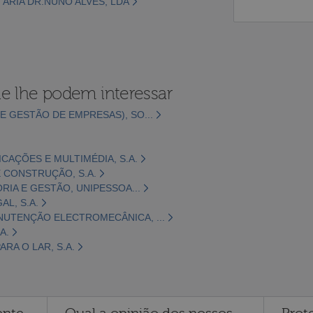
TÁRIA DR.NUNO ALVES, LDA
e lhe podem interessar
E GESTÃO DE EMPRESAS), SO...
CAÇÕES E MULTIMÉDIA, S.A.
 CONSTRUÇÃO, S.A.
ORIA E GESTÃO, UNIPESSOA...
L, S.A.
NUTENÇÃO ELECTROMECÂNICA, ...
A.
RA O LAR, S.A.