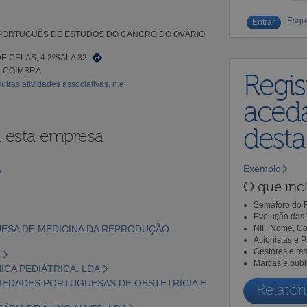
Esqu
PORTUGUÊS DE ESTUDOS DO CANCRO DO OVÁRIO
E CELAS, 4 2ºSALA 32
2 COIMBRA
Regis
utras atividades associativas, n.e.
aceda
dest
a esta empresa
Exemplo
O que incl
Semáforo do R
Evolução das 
UESA DE MEDICINA DA REPRODUÇÃO -
NIF, Nome, Co
Acionistas e 
Gestores e re
Marcas e publ
NICA PEDIÁTRICA, LDA
CIEDADES PORTUGUESAS DE OBSTETRÍCIA E
Relatóri