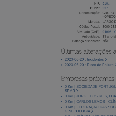
NIF:
510...
DUNS:
337...
Denominação:
GRUPO 
- GPECO
Morada:
LARGO D
Código Postal:
3000-13
Atividade (CAE):
94995 - O
Antiguidade:
13 ano(s)
Balanço disponível:
NÃO
Últimas alterações 
2023-06-20 : Incidentes
2023-06-20 : Risco de Failure
Empresas próximas
0 Km | SOCIEDADE PORTUG
SPMR
0 Km | JORGE DOS REIS, LDA
0 Km | CARLOS LEMOS - CLÍ
0 Km | FEDERAÇÃO DAS SO
GINECOLOGIA