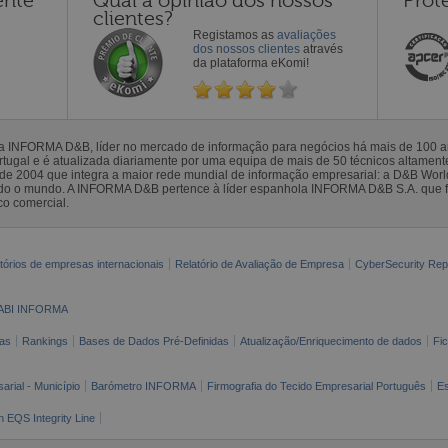
ente
Qual a opinião dos nossos
Prot
clientes?
Registamos as
avaliações
dos nossos clientes
através
da plataforma eKomi!
la INFORMA D&B, líder no mercado de informação para negócios há mais de 100
gal e é atualizada diariamente por uma equipa de mais de 50 técnicos altamente 
sde 2004 que integra a maior rede mundial de informação empresarial: a D&B Wor
todo o mundo. A INFORMA D&B pertence à líder espanhola INFORMA D&B S.A. que 
co comercial.
tórios de empresas internacionais
Relatório de Avaliação de Empresa
CyberSecurity Rep
ABI INFORMA
as
Rankings
Bases de Dados Pré-Definidas
Atualização/Enriquecimento de dados
Fi
arial - Município
Barómetro INFORMA
Firmografia do Tecido Empresarial Português
Es
n EQS Integrity Line