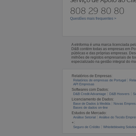
Serviço de Apoio ao Cli
808 29 80 80
Questões mais frequentes >
A eInforma é uma marca licenciada pe
D&B contém todas as empresas em Portu
públicas e das próprias empresas. De
milhões de registos empresariais de 
especializado na gestão integral do ris
Relatórios de Empresas:
Relatórios de empresas de Portugal
Rela
API Empresas
Softwares com Dados:
D&B Credit Advantage
D&B Hoovers
S
Licenciamento de Dados:
Base de Dados à Medida
Novas Empres
Bases de dados on-line
Estudos de Mercado:
Análise Setorial
Análise do Tecido Empres
+:
Seguro de Crédito
Whistleblowing Solutio