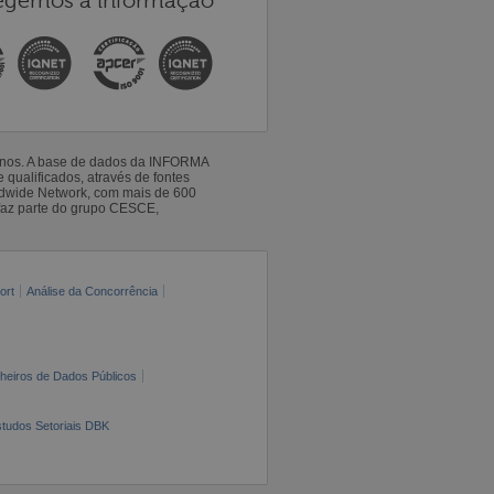
egemos a informação
 anos. A base de dados da INFORMA
qualificados, através de fontes
ldwide Network, com mais de 600
faz parte do grupo CESCE,
ort
Análise da Concorrência
cheiros de Dados Públicos
tudos Setoriais DBK