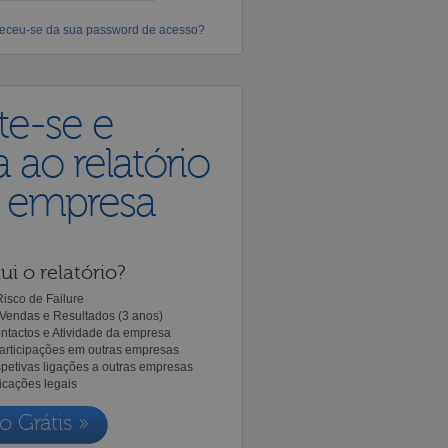
eceu-se da sua password de acesso?
te-se e
 ao relatório
a empresa
ui o relatório?
isco de Failure
Vendas e Resultados (3 anos)
ntactos e Atividade da empresa
Participações em outras empresas
spetivas ligações a outras empresas
icações legais
o Grátis »