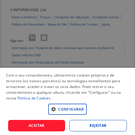
© INFORMA D&B, Lda
Sobre a eInforma
Preços
Condições de Utilização
Condições Gerais
Política de Privacidade
Mapa do Site
Política de Cookies
Ajuda
Siga-nos:
Informação aos Titulares de dados pessoais que constam na Base de
Dados Informa D&B
Informação aos Empresários em Nome Individual
Livro de Reclamações Eletrónico
Com o seu consentimento, utilizaremos cookies próprios e de
terceiros (os nossos parceiros) ou tecnologias semelhantes para
armazenar, aceder e tratar os seus dados. Pode retirar o seu
consentimento a qualquer altura, clicando em "Configurar" ou na
nossa
Politica de Cookies
.
CONFIGURAR
ACEITAR
REJEITAR