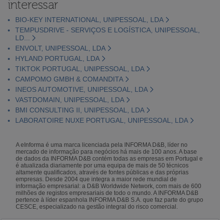
interessar
BIO-KEY INTERNATIONAL, UNIPESSOAL, LDA
TEMPUSDRIVE - SERVIÇOS E LOGÍSTICA, UNIPESSOAL,
LD...
ENVOLT, UNIPESSOAL, LDA
HYLAND PORTUGAL, LDA
TIKTOK PORTUGAL, UNIPESSOAL, LDA
CAMPOMO GMBH & COMANDITA
INEOS AUTOMOTIVE, UNIPESSOAL, LDA
VASTDOMAIN, UNIPESSOAL, LDA
BMI CONSULTING II, UNIPESSOAL, LDA
LABORATOIRE NUXE PORTUGAL, UNIPESSOAL, LDA
A eInforma é uma marca licenciada pela INFORMA D&B, líder no
mercado de informação para negócios há mais de 100 anos. A base
de dados da INFORMA D&B contém todas as empresas em Portugal e
é atualizada diariamente por uma equipa de mais de 50 técnicos
altamente qualificados, através de fontes públicas e das próprias
empresas. Desde 2004 que integra a maior rede mundial de
informação empresarial: a D&B Worldwide Network, com mais de 600
milhões de registos empresariais de todo o mundo. A INFORMA D&B
pertence à líder espanhola INFORMA D&B S.A. que faz parte do grupo
CESCE, especializado na gestão integral do risco comercial.