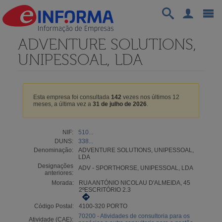
ADVENTURE SOLUTIONS,
UNIPESSOAL, LDA
Esta empresa foi consultada
142
vezes nos últimos 12
meses, a última vez a
31 de julho de 2026
.
NIF:
510...
DUNS:
338...
Denominação:
ADVENTURE SOLUTIONS, UNIPESSOAL,
LDA
Designações
ADV - SPORTHORSE, UNIPESSOAL, LDA
anteriores:
Morada:
RUA ANTÓNIO NICOLAU D'ALMEIDA, 45
2ºESCRITÓRIO 2.3
Código Postal:
4100-320 PORTO
70200 - Atividades de consultoria para os
Atividade (CAE):