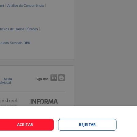
ort
Análise da Concorrência
cheiros de Dados Públicos
tudos Setoriais DBK
s
Ajuda
Siga-nos:
ividual
ACEITAR
REJEITAR