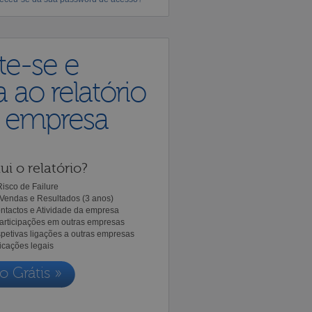
te-se e
 ao relatório
a empresa
ui o relatório?
isco de Failure
Vendas e Resultados (3 anos)
ntactos e Atividade da empresa
Participações em outras empresas
spetivas ligações a outras empresas
icações legais
o Grátis »