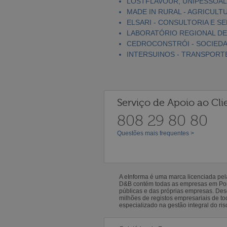
LOSTFLAVOUR, UNIPESSOAL
MADE IN RURAL - AGRICULT
ELSARI - CONSULTORIA E S
LABORATÓRIO REGIONAL DE
CEDROCONSTRÓI - SOCIEDA
INTERSUINOS - TRANSPORTE
Serviço de Apoio ao Cli
808 29 80 80
Questões mais frequentes >
A eInforma é uma marca licenciada pe
D&B contém todas as empresas em Portu
públicas e das próprias empresas. De
milhões de registos empresariais de 
especializado na gestão integral do ris