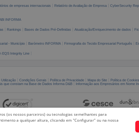
tórios de empresas internacionais
Relatório de Avaliação de Empresa
CyberSecurity Rep
ABI INFORMA
as
Rankings
Bases de Dados Pré-Definidas
Atualização/Enriquecimento de dados
Fi
arial - Município
Barómetro INFORMA
Firmografia do Tecido Empresarial Português
Es
n EQS Integrity Line
 Utilização
Condições Gerais
Política de Privacidade
Mapa do Site
Política de Cookie
ais que constam na Base de Dados Informa D&B
Informação aos Empresários em Nome Ind
iros (os nossos parceiros) ou tecnologias semelhantes para
ntimento a qualquer altura, clicando em "Configurar" ou na nossa