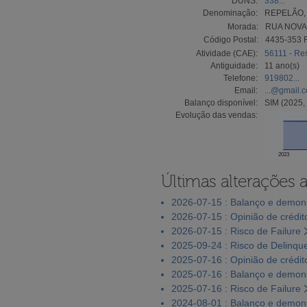
DUNS:
338...
Denominação:
REPELÃO,
Morada:
RUA NOVA 
Código Postal:
4435-353 
Atividade (CAE):
56111 - Res
Antiguidade:
11 ano(s)
Telefone:
919802...
Email:
...@gmail.
Balanço disponível:
SIM (2025,
Evolução das vendas:
2023
Últimas alterações 
2026-07-15 : Balanço e demons
2026-07-15 : Opinião de crédit
2026-07-15 : Risco de Failure
2025-09-24 : Risco de Delinqu
2025-07-16 : Opinião de crédit
2025-07-16 : Balanço e demons
2025-07-16 : Risco de Failure
2024-08-01 : Balanço e demons