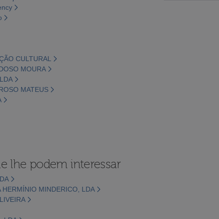
ency
o
IAÇÃO CULTURAL
ARDOSO MOURA
 LDA
RROSO MATEUS
A
e lhe podem interessar
LDA
 HERMÍNIO MINDERICO, LDA
LIVEIRA