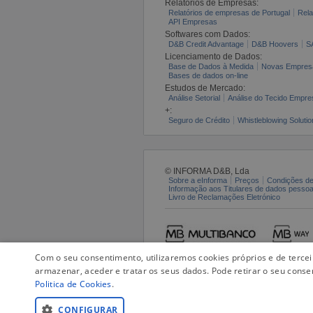
Relatórios de Empresas:
Relatórios de empresas de Portugal
Rela
API Empresas
Softwares com Dados:
D&B Credit Advantage
D&B Hoovers
S
Licenciamento de Dados:
Base de Dados à Medida
Novas Empres
Bases de dados on-line
Estudos de Mercado:
Análise Setorial
Análise do Tecido Empres
+:
Seguro de Crédito
Whistleblowing Solutio
© INFORMA D&B, Lda
Sobre a eInforma
Preços
Condições de
Informação aos Titulares de dados pesso
Livro de Reclamações Eletrónico
Com o seu consentimento, utilizaremos cookies próprios e de terce
armazenar, aceder e tratar os seus dados. Pode retirar o seu conse
Politica de Cookies
.
CONFIGURAR