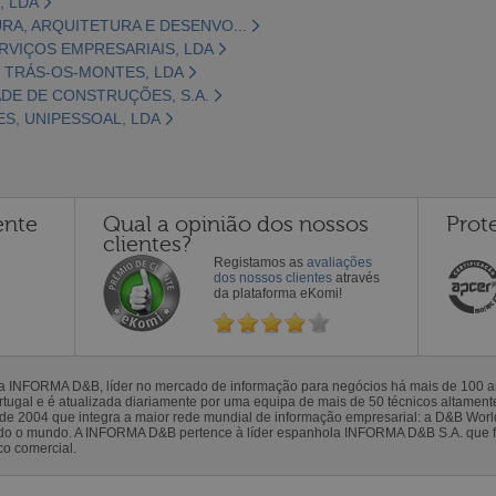
, LDA
URA, ARQUITETURA E DESENVO...
ERVIÇOS EMPRESARIAIS, LDA
 TRÁS-OS-MONTES, LDA
DE DE CONSTRUÇÕES, S.A.
S, UNIPESSOAL, LDA
ente
Qual a opinião dos nossos
Prot
clientes?
Registamos as
avaliações
dos nossos clientes
através
da plataforma eKomi!
la INFORMA D&B, líder no mercado de informação para negócios há mais de 100
gal e é atualizada diariamente por uma equipa de mais de 50 técnicos altamente 
sde 2004 que integra a maior rede mundial de informação empresarial: a D&B Wor
todo o mundo. A INFORMA D&B pertence à líder espanhola INFORMA D&B S.A. que 
co comercial.