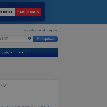
Tipos de Contrato
Ajuda
ercado
+
viço:
eceu-se da sua password de acesso?