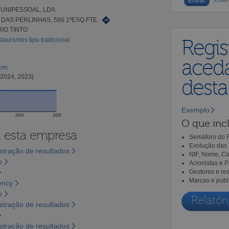
 UNIPESSOAL, LDA
DAS PERLINHAS, 586 1ºESQ.FTE.
RIO TINTO
taurantes tipo tradicional
Regis
aceda
com
 2024, 2023)
dest
Exemplo
2024
2025
O que incl
a esta empresa
Semáforo do R
Evolução das 
tração de resultados
NIF, Nome, Co
o
Acionistas e 
Gestores e re
Marcas e publ
ency
o
Relatóri
tração de resultados
tração de resultados