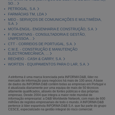
SO...
PETROGAL, S.A.
FARMÁCIAS TM, LDA
MEO - SERVIÇOS DE COMUNICAÇÕES E MULTIMÉDIA,
S.A.
MOTA-ENGIL- ENGENHARIA E CONSTRUÇÃO, S.A.
F. INICIATIVAS - CONSULTADORIA E GESTÃO,
UNIPESSOA...
CTT - CORREIOS DE PORTUGAL, S.A.
C.M.E. - CONSTRUÇÃO E MANUTENÇÃO
ELECTROMECÂNICA, ...
RECHEIO - CASH & CARRY, S.A.
WORTEN - EQUIPAMENTOS PARA O LAR, S.A.
A eInforma é uma marca licenciada pela INFORMA D&B, líder no
mercado de informação para negócios há mais de 100 anos. A base
de dados da INFORMA D&B contém todas as empresas em Portugal e
é atualizada diariamente por uma equipa de mais de 50 técnicos
altamente qualificados, através de fontes públicas e das próprias
empresas. Desde 2004 que integra a maior rede mundial de
informação empresarial: a D&B Worldwide Network, com mais de 600
milhões de registos empresariais de todo o mundo. A INFORMA D&B
pertence à líder espanhola INFORMA D&B S.A. que faz parte do grupo
CESCE, especializado na gestão integral do risco comercial.