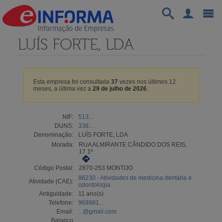
LUÍS FORTE, LDA
Esta empresa foi consultada
37
vezes nos últimos 12
meses, a última vez a
29 de julho de 2026
.
NIF:
513...
DUNS:
338...
Denominação:
LUÍS FORTE, LDA
Morada:
RUA ALMIRANTE CÂNDIDO DOS REIS,
17 1º
Código Postal:
2870-253 MONTIJO
86230 - Atividades de medicina dentária e
Atividade (CAE):
odontologia
Antiguidade:
11 ano(s)
Telefone:
969981...
Email:
...@gmail.com
Balanço