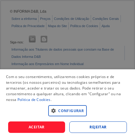
© INFORMA D&B, Lda
Sobre a eInforma
Preços
Condições de Utilização
Condições Gerais
Política de Privacidade
Mapa do Site
Política de Cookies
Ajuda
Siga-nos:
Informação aos Titulares de dados pessoais que constam na Base de
Dados Informa D&B
Informação aos Empresários em Nome Individual
Livro de Reclamações Eletrónico
Com o seu consentimento, utilizaremos cookies próprios e de
terceiros (os nossos parceiros) ou tecnologias semelhantes para
armazenar, aceder e tratar os seus dados. Pode retirar o seu
consentimento a qualquer altura, clicando em "Configurar" ou na
nossa
Politica de Cookies
.
CONFIGURAR
ACEITAR
REJEITAR