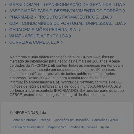
GRANIDIOMAR - TRANSFORMAÇÃO DE GRANITOS, LDA
ASSOCIAÇÃO PARA O DESENVOLVIMENTO DO TORRÃO
PHARMABIZ - PRODUTOS FARMACÊUTICOS, LDA
CDP - CONDOMÍNIOS DE PORTUGAL, UNIPESSOAL, LDA
GARAGEM SIMÕES PEREIRA, S.A.
WHAT - ABOUT, AGENCY, LDA
CORREIA & COMBO, LDA
A eInforma é uma marca licenciada pela INFORMA D&B, líder no
mercado de informação para negócios há mais de 100 anos. A base
de dados da INFORMA D&B contém todas as empresas em Portugal e
é atualizada diariamente por uma equipa de mais de 50 técnicos
altamente qualificados, através de fontes públicas e das próprias
empresas. Desde 2004 que integra a maior rede mundial de
informação empresarial: a D&B Worldwide Network, com mais de 600
milhões de registos empresariais de todo o mundo. A INFORMA D&B
pertence à líder espanhola INFORMA D&B S.A. que faz parte do grupo
CESCE, especializado na gestão integral do risco comercial.
© INFORMA D&B, Lda
Sobre a eInforma
Preços
Condições de Utilização
Condições Gerais
Política de Privacidade
Mapa do Site
Política de Cookies
Ajuda