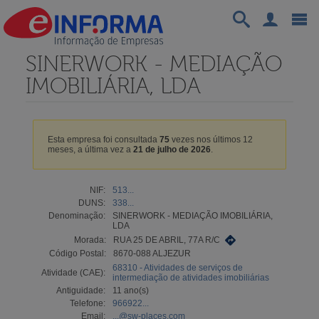
SINERWORK - MEDIAÇÃO
IMOBILIÁRIA, LDA
Esta empresa foi consultada
75
vezes nos últimos 12
meses, a última vez a
21 de julho de 2026
.
NIF:
513...
DUNS:
338...
Denominação:
SINERWORK - MEDIAÇÃO IMOBILIÁRIA,
LDA
Morada:
RUA 25 DE ABRIL, 77A R/C
Código Postal:
8670-088 ALJEZUR
68310 - Atividades de serviços de
Atividade (CAE):
intermediação de atividades imobiliárias
Antiguidade:
11 ano(s)
Telefone:
966922...
Email:
...@sw-places.com