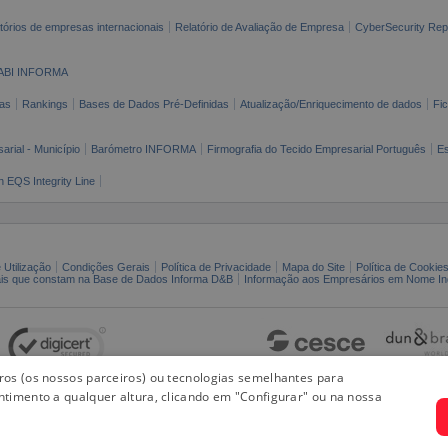
tórios de empresas internacionais
Relatório de Avaliação de Empresa
CyberSecurity Rep
ABI INFORMA
as
Rankings
Bases de Dados Pré-Definidas
Atualização/Enriquecimento de dados
Fi
arial - Município
Barómetro INFORMA
Firmografia do Tecido Empresarial Português
Es
n EQS Integrity Line
 Utilização
Condições Gerais
Política de Privacidade
Mapa do Site
Política de Cookie
ais que constam na Base de Dados Informa D&B
Informação aos Empresários em Nome Ind
iros (os nossos parceiros) ou tecnologias semelhantes para
ntimento a qualquer altura, clicando em "Configurar" ou na nossa