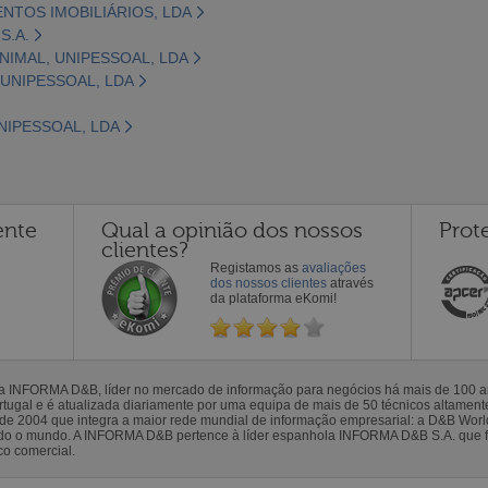
NTOS IMOBILIÁRIOS, LDA
S.A.
NIMAL, UNIPESSOAL, LDA
 UNIPESSOAL, LDA
NIPESSOAL, LDA
ente
Qual a opinião dos nossos
Prot
clientes?
Registamos as
avaliações
dos nossos clientes
através
da plataforma eKomi!
la INFORMA D&B, líder no mercado de informação para negócios há mais de 100
gal e é atualizada diariamente por uma equipa de mais de 50 técnicos altamente 
sde 2004 que integra a maior rede mundial de informação empresarial: a D&B Wor
todo o mundo. A INFORMA D&B pertence à líder espanhola INFORMA D&B S.A. que 
co comercial.