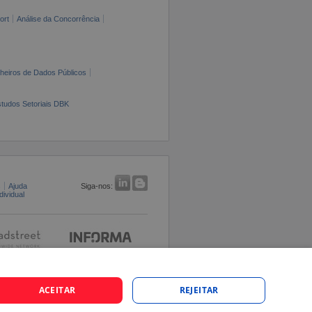
ort
Análise da Concorrência
cheiros de Dados Públicos
tudos Setoriais DBK
s
Ajuda
Siga-nos:
ividual
ACEITAR
REJEITAR