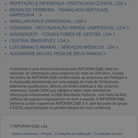
REPETIÇÃO E DIFERENÇA - PSICOLOGIA CLÍNICA, LDA
REINALDO FERREIRA - TRABALHOS VERTICAIS,
UNIPESSOA...
VANILLAPURPLE UNIPESSOAL, LDA
CONDIBER - RESTAURAÇÃO RÁPIDA, UNIPESSOAL, LDA
DIAGNOGEST - CONSULTORES DE GESTÃO, LDA
CENTRAL BIMSURVEY, LDA
LUÍS BRANCO AMARAL - SERVIÇOS MÉDICOS, LDA
ALEXANDRE MIGUEL PENA DE DEUS RAMOS
A eInforma é uma marca licenciada pela INFORMA D&B, líder no
mercado de informação para negócios há mais de 100 anos. A base
de dados da INFORMA D&B contém todas as empresas em Portugal e
é atualizada diariamente por uma equipa de mais de 50 técnicos
altamente qualificados, através de fontes públicas e das próprias
empresas. Desde 2004 que integra a maior rede mundial de
informação empresarial: a D&B Worldwide Network, com mais de 600
milhões de registos empresariais de todo o mundo. A INFORMA D&B
pertence à líder espanhola INFORMA D&B S.A. que faz parte do grupo
CESCE, especializado na gestão integral do risco comercial.
© INFORMA D&B, Lda
Sobre a eInforma
Preços
Condições de Utilização
Condições Gerais