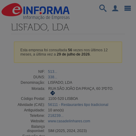
LISFADO, LDA
Esta empresa foi consultada
56
vezes nos últimos 12
meses, a última vez a
29 de julho de 2026
.
NIF:
513...
DUNS:
338...
Denominação:
LISFADO, LDA
Morada:
RUA SÃO JOÃO DA PRAÇA, 60 3ºDTO.
Código Postal:
1100-520 LISBOA
Atividade (CAE):
56111 - Restaurantes tipo tradicional
Antiguidade:
10 ano(s)
Telefone:
218239...
Website:
www.casadelinhares.com
Balanço
disponível:
SIM (2025, 2024, 2023)