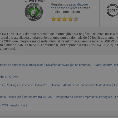
clientes?
Registamos as
avaliações
dos nossos clientes
através
da plataforma eKomi!
la INFORMA D&B, líder no mercado de informação para negócios há mais de 100
gal e é atualizada diariamente por uma equipa de mais de 50 técnicos altamente 
sde 2004 que integra a maior rede mundial de informação empresarial: a D&B Wor
todo o mundo. A INFORMA D&B pertence à líder espanhola INFORMA D&B S.A. que 
co comercial.
tórios de empresas internacionais
Relatório de Avaliação de Empresa
CyberSecurity Rep
ABI INFORMA
as
Rankings
Bases de Dados Pré-Definidas
Atualização/Enriquecimento de dados
Fi
arial - Município
Barómetro INFORMA
Firmografia do Tecido Empresarial Português
Es
n EQS Integrity Line