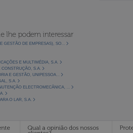
e lhe podem interessar
E GESTÃO DE EMPRESAS), SO...
CAÇÕES E MULTIMÉDIA, S.A.
 CONSTRUÇÃO, S.A.
ORIA E GESTÃO, UNIPESSOA...
L, S.A.
NUTENÇÃO ELECTROMECÂNICA, ...
A.
RA O LAR, S.A.
ente
Qual a opinião dos nossos
Prot