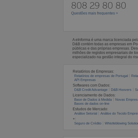
808 29 80 80
Questões mais frequentes >
A eInforma é uma marca licenciada pe
D&B contém todas as empresas em Portu
públicas e das próprias empresas. De
milhões de registos empresariais de 
especializado na gestão integral do ris
Relatórios de Empresas:
Relatórios de empresas de Portugal
Rela
API Empresas
Softwares com Dados:
D&B Credit Advantage
D&B Hoovers
S
Licenciamento de Dados:
Base de Dados à Medida
Novas Empres
Bases de dados on-line
Estudos de Mercado:
Análise Setorial
Análise do Tecido Empres
+:
Seguro de Crédito
Whistleblowing Solutio