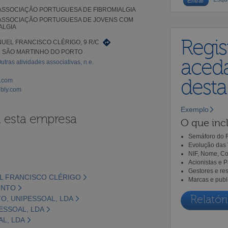
 ASSOCIAÇÃO PORTUGUESA DE FIBROMIALGIA
 ASSOCIAÇÃO PORTUGUESA DE JOVENS COM
ALGIA
Regis
UEL FRANCISCO CLÉRIGO, 9 R/C
6 SÃO MARTINHO DO PORTO
aceda
utras atividades associativas, n.e.
dest
l.com
ebly.com
Exemplo
a esta empresa
O que incl
Semáforo do R
Evolução das 
NIF, Nome, Co
Acionistas e 
Gestores e re
EL FRANCISCO CLÉRIGO
Marcas e publ
PINTO
Relatóri
TO, UNIPESSOAL, LDA
PESSOAL, LDA
AL, LDA