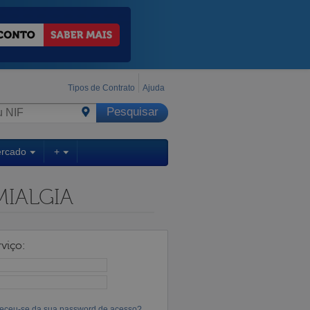
Tipos de Contrato
Ajuda
ercado
+
MIALGIA
viço:
eceu-se da sua password de acesso?