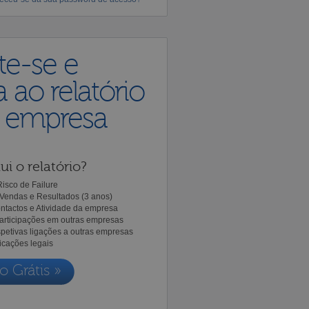
te-se e
 ao relatório
a empresa
ui o relatório?
isco de Failure
Vendas e Resultados (3 anos)
ntactos e Atividade da empresa
Participações em outras empresas
spetivas ligações a outras empresas
icações legais
o Grátis »