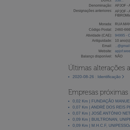
DUNS:
338...
Denominação:
APJOF -
Designações anteriores:
APJOF -
FIBROMI
Morada:
RUA MAN
Código Postal:
2460-66
Atividade (CAE):
94995 - O
Antiguidade:
10 ano(s)
Email:
...@gmai
Website:
apjof.we
Balanço disponível:
NÃO
Últimas alterações 
2020-08-26 : Identificação
Empresas próximas
0,02 Km | FUNDAÇÃO MANU
0,07 Km | ANDRÉ DOS REIS 
0,07 Km | JOSÉ ANTÓNIO NE
0,09 Km | BUILTRONAN, UNI
0,09 Km | M.H.C.F, UNIPESSO