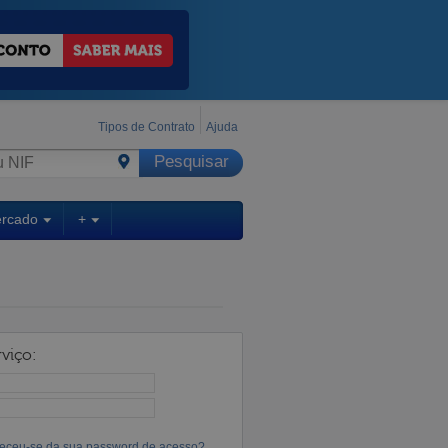
Tipos de Contrato
Ajuda
ercado
+
viço:
eceu-se da sua password de acesso?