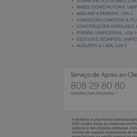
JUVENTINO A.D.GOMES, LDA
AMBEL CONSTRUTORA, UNIP
ADELINO A.PEREIRA, LDA
CONCEIÇÃO CARDOSO & FILH
CONSTRUÇÕES GERALDES, 
PVIEIRA, UNIPESSOAL, LDA
GESTOS E DESAFIOS, UNIPE
AUGUSTO & LIMA, LDA
Serviço de Apoio ao Cli
808 29 80 80
Questões mais frequentes >
A eInforma é uma marca licenciada pe
D&B contém todas as empresas em Portu
públicas e das próprias empresas. De
milhões de registos empresariais de 
especializado na gestão integral do ris