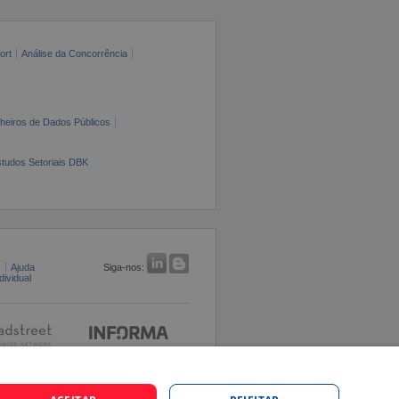
ort
Análise da Concorrência
cheiros de Dados Públicos
tudos Setoriais DBK
s
Ajuda
Siga-nos:
ividual