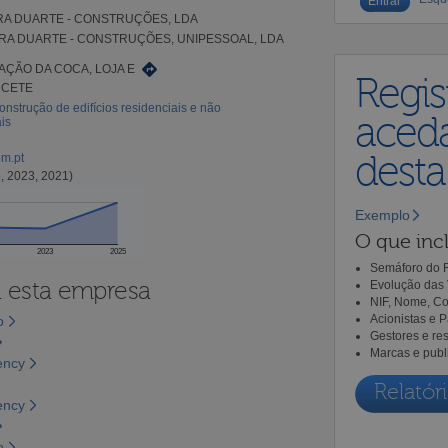
RA DUARTE - CONSTRUÇÕES, LDA
IRA DUARTE - CONSTRUÇÕES, UNIPESSOAL, LDA
AÇÃO DA COCA, LOJA E
Regis
 CETE
onstrução de edifícios residenciais e não
aceda
is
dest
om.pt
, 2023, 2021)
Exemplo
O que incl
2023
2025
Semáforo do R
a esta empresa
Evolução das 
NIF, Nome, Co
Acionistas e 
o
Gestores e re
Marcas e publ
ency
Relatóri
ency
o