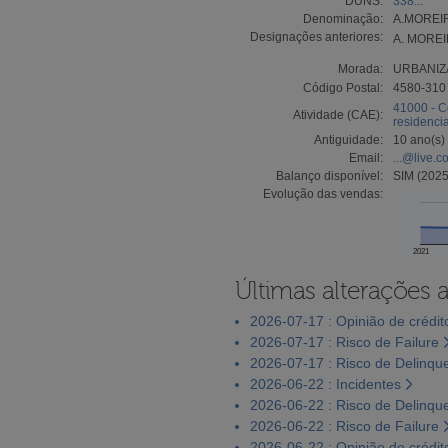
DUNS:
338...
Denominação:
A.MOREI
Designações anteriores:
A. MORE
Morada:
URBANIZ
Código Postal:
4580-310
41000 - C
Atividade (CAE):
residencia
Antiguidade:
10 ano(s)
Email:
...@live.c
Balanço disponível:
SIM (2025
Evolução das vendas:
2021
Últimas alterações 
2026-07-17 : Opinião de crédit
2026-07-17 : Risco de Failure
2026-07-17 : Risco de Delinqu
2026-06-22 : Incidentes
2026-06-22 : Risco de Delinqu
2026-06-22 : Risco de Failure
2026-06-22 : Opinião de crédit