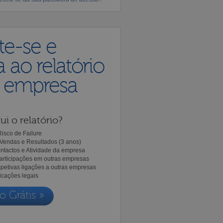
te-se e
 ao relatório
a empresa
ui o relatório?
isco de Failure
Vendas e Resultados (3 anos)
ntactos e Atividade da empresa
Participações em outras empresas
spetivas ligações a outras empresas
icações legais
o Grátis »