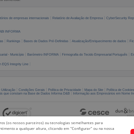
tórios de empresas internacionais
Relatório de Avaliação de Empresa
CyberSecurity Rep
ABI INFORMA
as
Rankings
Bases de Dados Pré-Definidas
Atualização/Enriquecimento de dados
Fi
arial - Município
Barómetro INFORMA
Firmografia do Tecido Empresarial Português
Es
n EQS Integrity Line
 Utilização
Condições Gerais
Política de Privacidade
Mapa do Site
Política de Cookie
ais que constam na Base de Dados Informa D&B
Informação aos Empresários em Nome Ind
iros (os nossos parceiros) ou tecnologias semelhantes para
ntimento a qualquer altura, clicando em "Configurar" ou na nossa