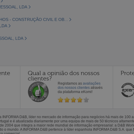
ESSOAL, LDA
OS - CONSTRUÇÃO CIVIL E OB...
LDA
SSOAL, LDA
ente
Qual a opinião dos nossos
Prot
clientes?
Registamos as
avaliações
dos nossos clientes
através
da plataforma eKomi!
la INFORMA D&B, líder no mercado de informação para negócios há mais de 100
gal e é atualizada diariamente por uma equipa de mais de 50 técnicos altamente 
sde 2004 que integra a maior rede mundial de informação empresarial: a D&B Wor
todo o mundo. A INFORMA D&B pertence à líder espanhola INFORMA D&B S.A. que 
co comercial.