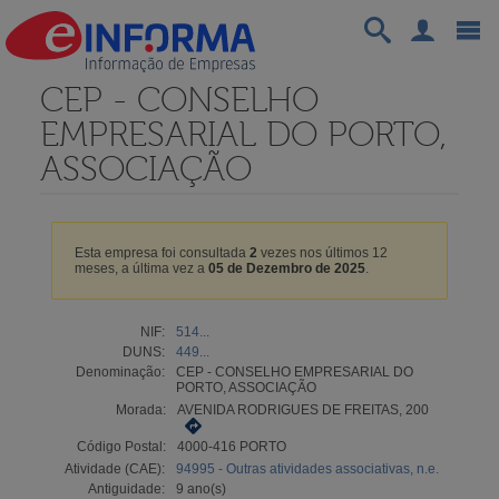
CEP - CONSELHO
EMPRESARIAL DO PORTO,
ASSOCIAÇÃO
Esta empresa foi consultada
2
vezes nos últimos 12
meses, a última vez a
05 de Dezembro de 2025
.
NIF:
514...
DUNS:
449...
Denominação:
CEP - CONSELHO EMPRESARIAL DO
PORTO, ASSOCIAÇÃO
Morada:
AVENIDA RODRIGUES DE FREITAS, 200
Código Postal:
4000-416 PORTO
Atividade (CAE):
94995 - Outras atividades associativas, n.e.
Antiguidade:
9 ano(s)