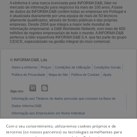
A eInforma é uma marca licenciada pela INFORMA D&B, líder no
mercado de informação para negócios há mais de 100 anos. A base
de dados da INFORMA D&B contém todas as empresas em Portugal e
é atualizada diariamente por uma equipa de mais de 50 técnicos
altamente qualificados, através de fontes públicas e das próprias
empresas. Desde 2004 que integra a maior rede mundial de
informação empresarial: a D&B Worldwide Network, com mais de 600
milhões de registos empresariais de todo o mundo. A INFORMA D&B
pertence à líder espanhola INFORMA D&B S.A. que faz parte do grupo
CESCE, especializado na gestão integral do risco comercial.
© INFORMA D&B, Lda
Sobre a eInforma
Preços
Condições de Utilização
Condições Gerais
Política de Privacidade
Mapa do Site
Política de Cookies
Ajuda
Siga-nos:
Informação aos Titulares de dados pessoais que constam na Base de
Dados Informa D&B
Informação aos Empresários em Nome Individual
Livro de Reclamações Eletrónico
Com o seu consentimento, utilizaremos cookies próprios e de
terceiros (os nossos parceiros) ou tecnologias semelhantes para