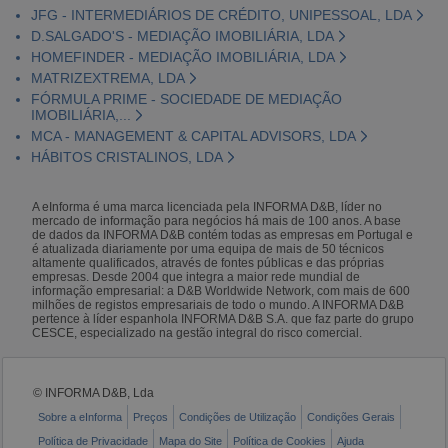
JFG - INTERMEDIÁRIOS DE CRÉDITO, UNIPESSOAL, LDA
D.SALGADO'S - MEDIAÇÃO IMOBILIÁRIA, LDA
HOMEFINDER - MEDIAÇÃO IMOBILIÁRIA, LDA
MATRIZEXTREMA, LDA
FÓRMULA PRIME - SOCIEDADE DE MEDIAÇÃO
IMOBILIÁRIA,...
MCA - MANAGEMENT & CAPITAL ADVISORS, LDA
HÁBITOS CRISTALINOS, LDA
A eInforma é uma marca licenciada pela INFORMA D&B, líder no
mercado de informação para negócios há mais de 100 anos. A base
de dados da INFORMA D&B contém todas as empresas em Portugal e
é atualizada diariamente por uma equipa de mais de 50 técnicos
altamente qualificados, através de fontes públicas e das próprias
empresas. Desde 2004 que integra a maior rede mundial de
informação empresarial: a D&B Worldwide Network, com mais de 600
milhões de registos empresariais de todo o mundo. A INFORMA D&B
pertence à líder espanhola INFORMA D&B S.A. que faz parte do grupo
CESCE, especializado na gestão integral do risco comercial.
© INFORMA D&B, Lda
Sobre a eInforma
Preços
Condições de Utilização
Condições Gerais
Política de Privacidade
Mapa do Site
Política de Cookies
Ajuda