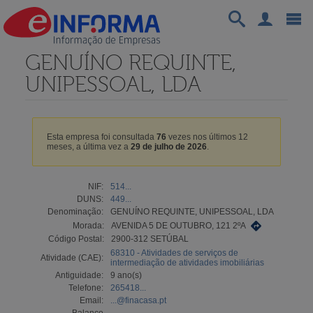
GENUÍNO REQUINTE,
UNIPESSOAL, LDA
Esta empresa foi consultada
76
vezes nos últimos 12
meses, a última vez a
29 de julho de 2026
.
NIF:
514...
DUNS:
449...
Denominação:
GENUÍNO REQUINTE, UNIPESSOAL, LDA
Morada:
AVENIDA 5 DE OUTUBRO, 121 2ºA
Código Postal:
2900-312 SETÚBAL
68310 - Atividades de serviços de
Atividade (CAE):
intermediação de atividades imobiliárias
Antiguidade:
9 ano(s)
Telefone:
265418...
Email:
...@finacasa.pt
Balanço