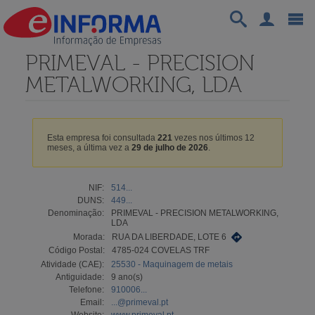
PRIMEVAL - PRECISION
METALWORKING, LDA
Esta empresa foi consultada
221
vezes nos últimos 12
meses, a última vez a
29 de julho de 2026
.
NIF:
514...
DUNS:
449...
Denominação:
PRIMEVAL - PRECISION METALWORKING,
LDA
Morada:
RUA DA LIBERDADE, LOTE 6
Código Postal:
4785-024 COVELAS TRF
Atividade (CAE):
25530 - Maquinagem de metais
Antiguidade:
9 ano(s)
Telefone:
910006...
Email:
...@primeval.pt
Website:
www.primeval.pt