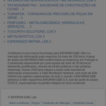
INTERESTING SOPHISTICATION - METALÚRGICA, LDA
TECNODIÂMETRO - SOCIEDADE DE CONSTRUÇÕES DE
CILIND...
TORNIFER - TORNEARIA DE PRECISÃO DE PEÇAS EM
SÉRIE...
PERFOMEC - METALOMECÂNICA, HIDRÁULICA E
SERVIÇOS, ...
TOOLPATH SOLUTIONS, LDA
METALINVICTUS, LDA
ESPERANÇO BATINA, LDA
A eInforma é uma marca licenciada pela INFORMA D&B, líder no
mercado de informação para negócios há mais de 100 anos. A base
de dados da INFORMA D&B contém todas as empresas em Portugal e
é atualizada diariamente por uma equipa de mais de 50 técnicos
altamente qualificados, através de fontes públicas e das próprias
empresas. Desde 2004 que integra a maior rede mundial de
informação empresarial: a D&B Worldwide Network, com mais de 600
milhões de registos empresariais de todo o mundo. A INFORMA D&B
pertence à líder espanhola INFORMA D&B S.A. que faz parte do grupo
CESCE, especializado na gestão integral do risco comercial.
© INFORMA D&B, Lda
Sobre a eInforma
Preços
Condições de Utilização
Condições Gerais