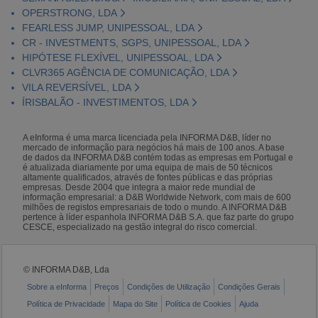
OPERSTRONG, LDA
FEARLESS JUMP, UNIPESSOAL, LDA
CR - INVESTMENTS, SGPS, UNIPESSOAL, LDA
HIPÓTESE FLEXÍVEL, UNIPESSOAL, LDA
CLVR365 AGÊNCIA DE COMUNICAÇÃO, LDA
VILA REVERSÍVEL, LDA
ÍRISBALÃO - INVESTIMENTOS, LDA
A eInforma é uma marca licenciada pela INFORMA D&B, líder no
mercado de informação para negócios há mais de 100 anos. A base
de dados da INFORMA D&B contém todas as empresas em Portugal e
é atualizada diariamente por uma equipa de mais de 50 técnicos
altamente qualificados, através de fontes públicas e das próprias
empresas. Desde 2004 que integra a maior rede mundial de
informação empresarial: a D&B Worldwide Network, com mais de 600
milhões de registos empresariais de todo o mundo. A INFORMA D&B
pertence à líder espanhola INFORMA D&B S.A. que faz parte do grupo
CESCE, especializado na gestão integral do risco comercial.
© INFORMA D&B, Lda
Sobre a eInforma
Preços
Condições de Utilização
Condições Gerais
Política de Privacidade
Mapa do Site
Política de Cookies
Ajuda