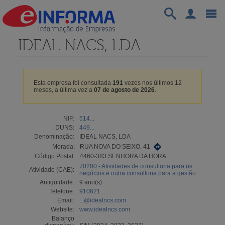
IDEAL NACS, LDA
Esta empresa foi consultada
191
vezes nos últimos 12
meses, a última vez a
07 de agosto de 2026
.
NIF:
514...
DUNS:
449...
Denominação:
IDEAL NACS, LDA
Morada:
RUA NOVA DO SEIXO, 41
Código Postal:
4460-383 SENHORA DA HORA
70200 - Atividades de consultoria para os
Atividade (CAE):
negócios e outra consultoria para a gestão
Antiguidade:
9 ano(s)
Telefone:
910621...
Email:
...@idealncs.com
Website:
www.idealncs.com
Balanço