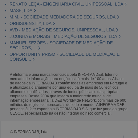
RENATO LEÇA - ENGENHARIA CIVIL, UNIPESSOAL, LDA
MASE, LDA
M.M. - SOCIEDADE MEDIADORA DE SEGUROS, LDA
ORBISDENSITY, LDA
AVD - MEDIAÇÃO DE SEGUROS, UNIPESSOAL, LDA
J.CUNHA & MORAIS - MEDIAÇÃO DE SEGUROS, LDA
MANUEL SEZÕES - SOCIEDADE DE MEDIAÇÃO DE
SEGUROS, ...
OPPORTUNITY PRISM - SOCIEDADE DE MEDIAÇÃO E
CONSUL...
A eInforma é uma marca licenciada pela INFORMA D&B, líder no
mercado de informação para negócios há mais de 100 anos. A base
de dados da INFORMA D&B contém todas as empresas em Portugal e
é atualizada diariamente por uma equipa de mais de 50 técnicos
altamente qualificados, através de fontes públicas e das próprias
empresas. Desde 2004 que integra a maior rede mundial de
informação empresarial: a D&B Worldwide Network, com mais de 600
milhões de registos empresariais de todo o mundo. A INFORMA D&B
pertence à líder espanhola INFORMA D&B S.A. que faz parte do grupo
CESCE, especializado na gestão integral do risco comercial.
© INFORMA D&B, Lda