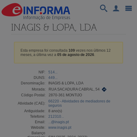
INAGIS & LOPA, LDA
Esta empresa foi consultada
109
vezes nos últimos 12
meses, a última vez a
05 de agosto de 2026
.
NIF:
514...
DUNS:
449...
Denominação:
INAGIS & LOPA, LDA
Morada:
RUA SACADURA CABRAL, 54
Código Postal:
2870-361 MONTIJO
66220 - Atividades de mediadores de
Atividade (CAE):
seguros
Antiguidade:
8 ano(s)
Telefone:
212310...
Email:
...@inagis.pt
Website:
www.inagis.pt
Balanço