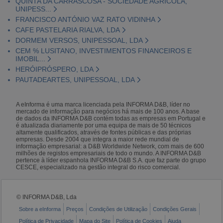
QUINTA DA CARRASCOSA - SOCIEDADE AGRÍCOLA,
UNIPESS...
FRANCISCO ANTÓNIO VAZ RATO VIDINHA
CAFE PASTELARIA RIALVA, LDA
DORMEM VERSOS, UNIPESSOAL, LDA
CEM % LUSITANO, INVESTIMENTOS FINANCEIROS E
IMOBIL...
HERÓIPRÓSPERO, LDA
PAUTADEARTES, UNIPESSOAL, LDA
A eInforma é uma marca licenciada pela INFORMA D&B, líder no
mercado de informação para negócios há mais de 100 anos. A base
de dados da INFORMA D&B contém todas as empresas em Portugal e
é atualizada diariamente por uma equipa de mais de 50 técnicos
altamente qualificados, através de fontes públicas e das próprias
empresas. Desde 2004 que integra a maior rede mundial de
informação empresarial: a D&B Worldwide Network, com mais de 600
milhões de registos empresariais de todo o mundo. A INFORMA D&B
pertence à líder espanhola INFORMA D&B S.A. que faz parte do grupo
CESCE, especializado na gestão integral do risco comercial.
© INFORMA D&B, Lda
Sobre a eInforma
Preços
Condições de Utilização
Condições Gerais
Política de Privacidade
Mapa do Site
Política de Cookies
Ajuda