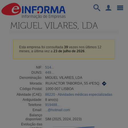
MIGUEL VILARES, LDA
Esta empresa foi consultada
39
vezes nos últimos 12
meses, a última vez a
23 de julho de 2026
.
NIF:
514...
DUNS:
449...
Denominação:
MIGUEL VILARES, LDA
Morada:
RUA ACTOR TABORDA, 55 4ºESQ.
Código Postal:
1000-007 LISBOA
Atividade (CAE):
86220 - Atividades médicas especializadas
Antiguidade:
8 ano(s)
Telefone:
919488...
Email:
...@hotmail.com
Balanço
disponível:
SIM (2025, 2024, 2023)
Evolução das