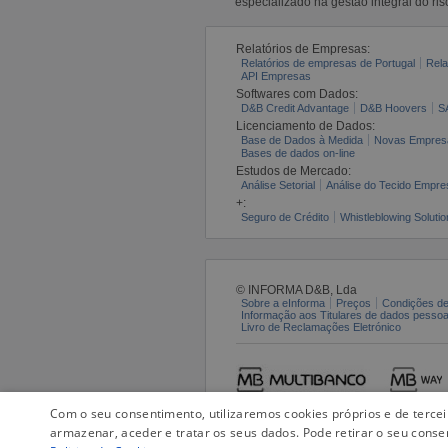
especializado na gestão integral do ris
Relatórios de Empresas:
Relatórios de empresas de Portugal
Rela
API Empresas
Softwares com Dados:
D&B Credit Advantage
D&B Hoovers
S
Licenciamento de Dados:
Base de Dados à Medida
Novas Empres
Bases de dados on-line
Estudos de Mercado:
Análise Setorial
Análise do Tecido Empres
+:
Seguro de Crédito
Whistleblowing Solutio
© INFORMA D&B, Lda
Sobre a eInforma
Preços
Condições de
Informação aos Titulares de dados pesso
Livro de Reclamações Eletrónico
Com o seu consentimento, utilizaremos cookies próprios e de terce
armazenar, aceder e tratar os seus dados. Pode retirar o seu conse