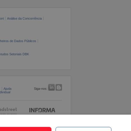
ort
Análise da Concorrência
cheiros de Dados Públicos
tudos Setoriais DBK
s
Ajuda
Siga-nos:
ividual