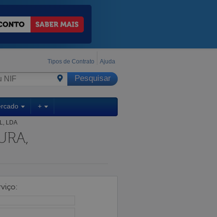
Tipos de Contrato
Ajuda
ercado
+
L, LDA
URA,
viço: