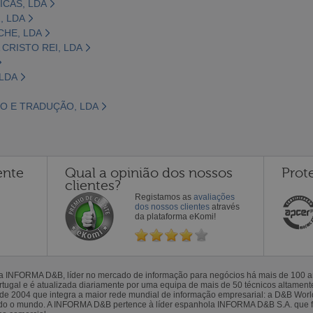
ICAS, LDA
, LDA
CHE, LDA
 CRISTO REI, LDA
LDA
NO E TRADUÇÃO, LDA
ente
Qual a opinião dos nossos
Prot
clientes?
Registamos as
avaliações
dos nossos clientes
através
da plataforma eKomi!
la INFORMA D&B, líder no mercado de informação para negócios há mais de 100
gal e é atualizada diariamente por uma equipa de mais de 50 técnicos altamente 
sde 2004 que integra a maior rede mundial de informação empresarial: a D&B Wor
todo o mundo. A INFORMA D&B pertence à líder espanhola INFORMA D&B S.A. que 