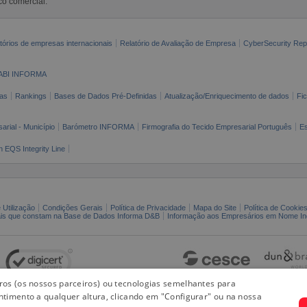
co comercial.
tórios de empresas internacionais
Relatório de Avaliação de Empresa
CyberSecurity Rep
ABI INFORMA
as
Rankings
Bases de Dados Pré-Definidas
Atualização/Enriquecimento de dados
Fi
arial - Município
Barómetro INFORMA
Firmografia do Tecido Empresarial Português
Es
n EQS Integrity Line
 Utilização
Condições Gerais
Política de Privacidade
Mapa do Site
Política de Cookie
ais que constam na Base de Dados Informa D&B
Informação aos Empresários em Nome Ind
iros (os nossos parceiros) ou tecnologias semelhantes para
ntimento a qualquer altura, clicando em "Configurar" ou na nossa