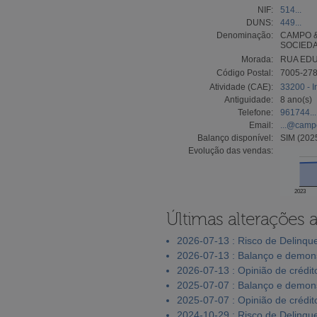
NIF:
514...
DUNS:
449...
Denominação:
CAMPO &
SOCIEDA
Morada:
RUA EDU
Código Postal:
7005-27
Atividade (CAE):
33200 - I
Antiguidade:
8 ano(s)
Telefone:
961744...
Email:
...@camp
Balanço disponível:
SIM (202
Evolução das vendas:
2023
Últimas alterações 
2026-07-13 : Risco de Delinqu
2026-07-13 : Balanço e demons
2026-07-13 : Opinião de crédit
2025-07-07 : Balanço e demons
2025-07-07 : Opinião de crédit
2024-10-29 : Risco de Delinqu