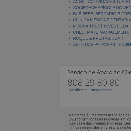
ACGB - ACTIVIDADES TURÍST
SOCIEDADE APÍCOLA DO VEZ
BUÉ BEBÉ, BERÇÁRIO E CRE
CLÍNICA MÉDICA E DENTÁRIA
MOURA TRUST INVEST, LDA
CHECKMATE MANAGEMENT, 
ROQUE & FREITAS, LDA
ARTE DAS PALAVRAS - ENSI
Serviço de Apoio ao Cli
808 29 80 80
Questões mais frequentes >
A eInforma é uma marca licenciada pe
D&B contém todas as empresas em Portu
públicas e das próprias empresas. De
milhões de registos empresariais de 