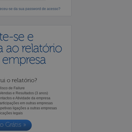
eceu-se da sua password de acesso?
te-se e
 ao relatório
a empresa
ui o relatório?
isco de Failure
Vendas e Resultados (3 anos)
ntactos e Atividade da empresa
Participações em outras empresas
spetivas ligações a outras empresas
icações legais
o Grátis »