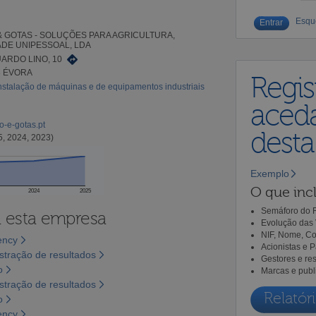
Esqu
 GOTAS - SOLUÇÕES PARA AGRICULTURA,
DE UNIPESSOAL, LDA
ARDO LINO, 10
8 ÉVORA
Regis
nstalação de máquinas e de equipamentos industriais
aceda
o-e-gotas.pt
dest
5, 2024, 2023)
Exemplo
O que incl
2024
2025
Semáforo do R
a esta empresa
Evolução das 
NIF, Nome, Co
ency
Acionistas e 
tração de resultados
Gestores e re
o
Marcas e publ
tração de resultados
Relatóri
o
ency