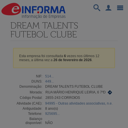
DREAM TALENTS
FUTEBOL CLUBE
Esta empresa foi consultada
6
vezes nos últimos 12
meses, a última vez a
26 de fevereiro de 2026
.
NIF:
514...
DUNS:
449...
Denominação:
DREAM TALENTS FUTEBOL CLUBE
Morada:
RUA MÁRIO HENRIQUE LEIRIA, 6 7ºD
Código Postal:
2855-243 CORROIOS
Atividade (CAE):
94995 - Outras atividades associativas, n.e.
Antiguidade:
8 ano(s)
Telefone:
925695...
Balanço
disponível:
NÃO