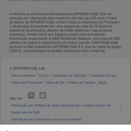
A eInforma é uma marca licenciada pela INFORMA D&B, líder no
mercado de informação para negócios há mais de 100 anos. A base
de dados da INFORMA D&B contém todas as empresas em Portugal e
é atualizada diariamente por uma equipa de mais de 50 técnicos
altamente qualificados, através de fontes públicas e das próprias
empresas. Desde 2004 que integra a maior rede mundial de
informação empresarial: a D&B Worldwide Network, com mais de 600
milhões de registos empresariais de todo o mundo. A INFORMA D&B
pertence à líder espanhola INFORMA D&B S.A. que faz parte do grupo
CESCE, especializado na gestão integral do risco comercial.
© INFORMA D&B, Lda
Sobre a eInforma
Preços
Condições de Utilização
Condições Gerais
Política de Privacidade
Mapa do Site
Política de Cookies
Ajuda
Siga-nos:
Informação aos Titulares de dados pessoais que constam na Base de
Dados Informa D&B
Informação aos Empresários em Nome Individual
Livro de Reclamações Eletrónico