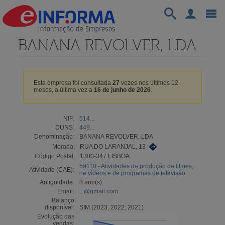
BANANA REVOLVER, LDA
Esta empresa foi consultada
27
vezes nos últimos 12
meses, a última vez a
16 de junho de 2026
.
NIF:
514...
DUNS:
449...
Denominação:
BANANA REVOLVER, LDA
Morada:
RUA DO LARANJAL, 13
Código Postal:
1300-347 LISBOA
59110 - Atividades de produção de filmes,
Atividade (CAE):
de vídeos e de programas de televisão
Antiguidade:
8 ano(s)
Email:
...@gmail.com
Balanço
disponível:
SIM (2023, 2022, 2021)
Evolução das
vendas: