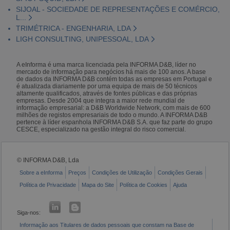
SIJOAL - SOCIEDADE DE REPRESENTAÇÕES E COMÉRCIO,
L...
TRIMÉTRICA - ENGENHARIA, LDA
LIGH CONSULTING, UNIPESSOAL, LDA
A eInforma é uma marca licenciada pela INFORMA D&B, líder no
mercado de informação para negócios há mais de 100 anos. A base
de dados da INFORMA D&B contém todas as empresas em Portugal e
é atualizada diariamente por uma equipa de mais de 50 técnicos
altamente qualificados, através de fontes públicas e das próprias
empresas. Desde 2004 que integra a maior rede mundial de
informação empresarial: a D&B Worldwide Network, com mais de 600
milhões de registos empresariais de todo o mundo. A INFORMA D&B
pertence à líder espanhola INFORMA D&B S.A. que faz parte do grupo
CESCE, especializado na gestão integral do risco comercial.
© INFORMA D&B, Lda
Sobre a eInforma
Preços
Condições de Utilização
Condições Gerais
Política de Privacidade
Mapa do Site
Política de Cookies
Ajuda
Siga-nos:
Informação aos Titulares de dados pessoais que constam na Base de