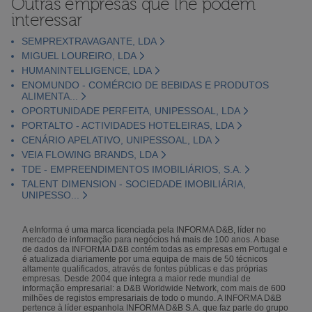
Outras empresas que lhe podem
interessar
SEMPREXTRAVAGANTE, LDA
MIGUEL LOUREIRO, LDA
HUMANINTELLIGENCE, LDA
ENOMUNDO - COMÉRCIO DE BEBIDAS E PRODUTOS
ALIMENTA...
OPORTUNIDADE PERFEITA, UNIPESSOAL, LDA
PORTALTO - ACTIVIDADES HOTELEIRAS, LDA
CENÁRIO APELATIVO, UNIPESSOAL, LDA
VEIA FLOWING BRANDS, LDA
TDE - EMPREENDIMENTOS IMOBILIÁRIOS, S.A.
TALENT DIMENSION - SOCIEDADE IMOBILIÁRIA,
UNIPESSO...
A eInforma é uma marca licenciada pela INFORMA D&B, líder no
mercado de informação para negócios há mais de 100 anos. A base
de dados da INFORMA D&B contém todas as empresas em Portugal e
é atualizada diariamente por uma equipa de mais de 50 técnicos
altamente qualificados, através de fontes públicas e das próprias
empresas. Desde 2004 que integra a maior rede mundial de
informação empresarial: a D&B Worldwide Network, com mais de 600
milhões de registos empresariais de todo o mundo. A INFORMA D&B
pertence à líder espanhola INFORMA D&B S.A. que faz parte do grupo