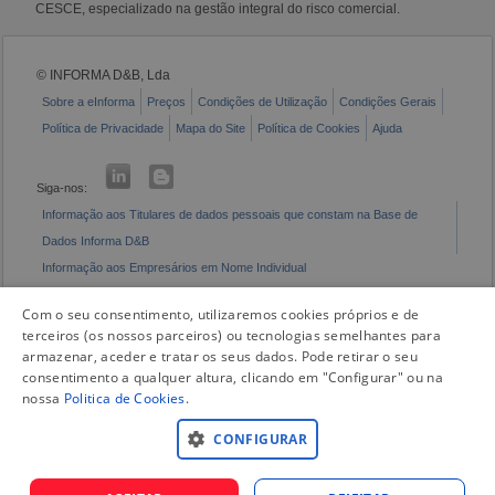
CESCE, especializado na gestão integral do risco comercial.
© INFORMA D&B, Lda
Sobre a eInforma
Preços
Condições de Utilização
Condições Gerais
Política de Privacidade
Mapa do Site
Política de Cookies
Ajuda
Siga-nos:
Informação aos Titulares de dados pessoais que constam na Base de
Dados Informa D&B
Informação aos Empresários em Nome Individual
Livro de Reclamações Eletrónico
Com o seu consentimento, utilizaremos cookies próprios e de
terceiros (os nossos parceiros) ou tecnologias semelhantes para
armazenar, aceder e tratar os seus dados. Pode retirar o seu
consentimento a qualquer altura, clicando em "Configurar" ou na
nossa
Politica de Cookies
.
CONFIGURAR