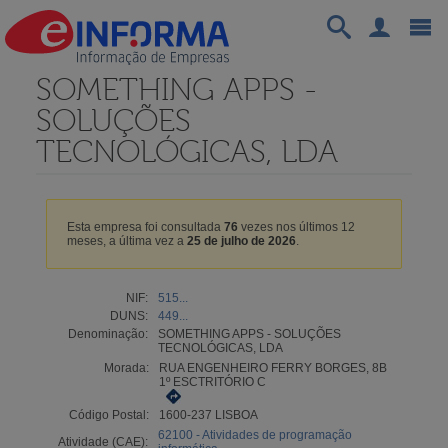
SOMETHING APPS -
SOLUÇÕES
TECNOLÓGICAS, LDA
Esta empresa foi consultada
76
vezes nos últimos 12
meses, a última vez a
25 de julho de 2026
.
NIF:
515...
DUNS:
449...
Denominação:
SOMETHING APPS - SOLUÇÕES
TECNOLÓGICAS, LDA
Morada:
RUA ENGENHEIRO FERRY BORGES, 8B
1º ESCTRITÓRIO C
Código Postal:
1600-237 LISBOA
62100 - Atividades de programação
Atividade (CAE):