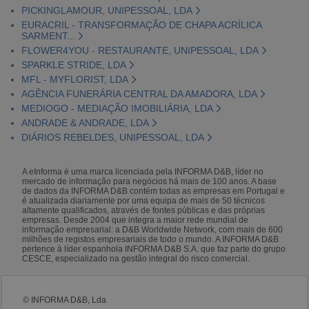
PICKINGLAMOUR, UNIPESSOAL, LDA
EURACRIL - TRANSFORMAÇÃO DE CHAPA ACRÍLICA
SARMENT...
FLOWER4YOU - RESTAURANTE, UNIPESSOAL, LDA
SPARKLE STRIDE, LDA
MFL - MYFLORIST, LDA
AGÊNCIA FUNERÁRIA CENTRAL DA AMADORA, LDA
MEDIOGO - MEDIAÇÃO IMOBILIÁRIA, LDA
ANDRADE & ANDRADE, LDA
DIÁRIOS REBELDES, UNIPESSOAL, LDA
A eInforma é uma marca licenciada pela INFORMA D&B, líder no
mercado de informação para negócios há mais de 100 anos. A base
de dados da INFORMA D&B contém todas as empresas em Portugal e
é atualizada diariamente por uma equipa de mais de 50 técnicos
altamente qualificados, através de fontes públicas e das próprias
empresas. Desde 2004 que integra a maior rede mundial de
informação empresarial: a D&B Worldwide Network, com mais de 600
milhões de registos empresariais de todo o mundo. A INFORMA D&B
pertence à líder espanhola INFORMA D&B S.A. que faz parte do grupo
CESCE, especializado na gestão integral do risco comercial.
© INFORMA D&B, Lda