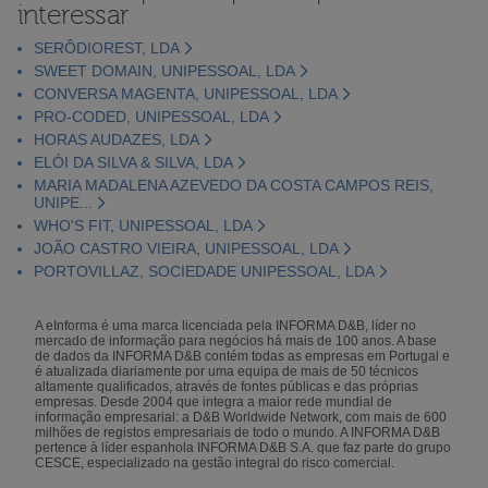
interessar
SERÔDIOREST, LDA
SWEET DOMAIN, UNIPESSOAL, LDA
CONVERSA MAGENTA, UNIPESSOAL, LDA
PRO-CODED, UNIPESSOAL, LDA
HORAS AUDAZES, LDA
ELÓI DA SILVA & SILVA, LDA
MARIA MADALENA AZEVEDO DA COSTA CAMPOS REIS,
UNIPE...
WHO'S FIT, UNIPESSOAL, LDA
JOÃO CASTRO VIEIRA, UNIPESSOAL, LDA
PORTOVILLAZ, SOCIEDADE UNIPESSOAL, LDA
A eInforma é uma marca licenciada pela INFORMA D&B, líder no
mercado de informação para negócios há mais de 100 anos. A base
de dados da INFORMA D&B contém todas as empresas em Portugal e
é atualizada diariamente por uma equipa de mais de 50 técnicos
altamente qualificados, através de fontes públicas e das próprias
empresas. Desde 2004 que integra a maior rede mundial de
informação empresarial: a D&B Worldwide Network, com mais de 600
milhões de registos empresariais de todo o mundo. A INFORMA D&B
pertence à líder espanhola INFORMA D&B S.A. que faz parte do grupo
CESCE, especializado na gestão integral do risco comercial.