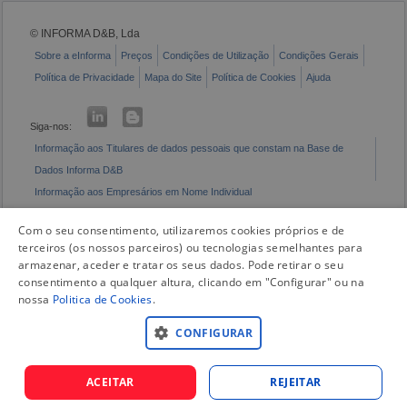
© INFORMA D&B, Lda
Sobre a eInforma
Preços
Condições de Utilização
Condições Gerais
Política de Privacidade
Mapa do Site
Política de Cookies
Ajuda
Siga-nos:
Informação aos Titulares de dados pessoais que constam na Base de
Dados Informa D&B
Informação aos Empresários em Nome Individual
Livro de Reclamações Eletrónico
Com o seu consentimento, utilizaremos cookies próprios e de
terceiros (os nossos parceiros) ou tecnologias semelhantes para
armazenar, aceder e tratar os seus dados. Pode retirar o seu
consentimento a qualquer altura, clicando em "Configurar" ou na
nossa
Politica de Cookies
.
CONFIGURAR
ACEITAR
REJEITAR