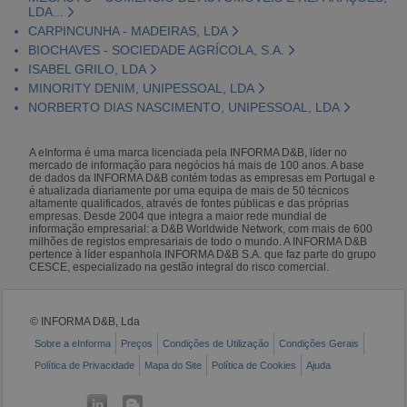
LDA...
CARPINCUNHA - MADEIRAS, LDA
BIOCHAVES - SOCIEDADE AGRÍCOLA, S.A.
ISABEL GRILO, LDA
MINORITY DENIM, UNIPESSOAL, LDA
NORBERTO DIAS NASCIMENTO, UNIPESSOAL, LDA
A eInforma é uma marca licenciada pela INFORMA D&B, líder no
mercado de informação para negócios há mais de 100 anos. A base
de dados da INFORMA D&B contém todas as empresas em Portugal e
é atualizada diariamente por uma equipa de mais de 50 técnicos
altamente qualificados, através de fontes públicas e das próprias
empresas. Desde 2004 que integra a maior rede mundial de
informação empresarial: a D&B Worldwide Network, com mais de 600
milhões de registos empresariais de todo o mundo. A INFORMA D&B
pertence à líder espanhola INFORMA D&B S.A. que faz parte do grupo
CESCE, especializado na gestão integral do risco comercial.
© INFORMA D&B, Lda
Sobre a eInforma
Preços
Condições de Utilização
Condições Gerais
Política de Privacidade
Mapa do Site
Política de Cookies
Ajuda