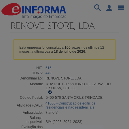
RENOVE STORE, LDA
Esta empresa foi consultada
100
vezes nos últimos 12
meses, a última vez a
18 de julho de 2026
.
NIF:
515...
DUNS:
449...
Denominação:
RENOVE STORE, LDA
Morada:
RUA DOUTOR ANTÓNIO DE CARVALHO
E SOUSA, LOTE 30
Código Postal:
5400-570 SANTA CRUZ-TRINDADE
41000 - Construção de edifícios
Atividade (CAE):
residenciais e não residenciais
Antiguidade:
7 ano(s)
Balanço
disponível:
SIM (2025, 2024, 2023)
Evolução das