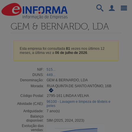
GEM & BERNARDO, LDA
Esta empresa foi consultada
81
vezes nos últimos 12
meses, a última vez a
06 de julho de 2026
.
NIF:
515...
DUNS:
449...
Denominação:
GEM & BERNARDO, LDA
Morada:
RUA QUINTA DE SANTO ANTÓNIO, 16B
Código Postal:
2795-161 LINDA A VELHA
96100 - Lavagem e limpeza de têxteis e
Atividade (CAE):
peles
Antiguidade:
7 ano(s)
Balanço
disponível:
SIM (2025, 2024, 2023)
Evolução das
vendas: