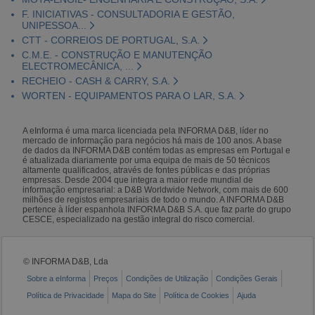
F. INICIATIVAS - CONSULTADORIA E GESTÃO,
UNIPESSOA...
CTT - CORREIOS DE PORTUGAL, S.A.
C.M.E. - CONSTRUÇÃO E MANUTENÇÃO
ELECTROMECÂNICA, ...
RECHEIO - CASH & CARRY, S.A.
WORTEN - EQUIPAMENTOS PARA O LAR, S.A.
A eInforma é uma marca licenciada pela INFORMA D&B, líder no
mercado de informação para negócios há mais de 100 anos. A base
de dados da INFORMA D&B contém todas as empresas em Portugal e
é atualizada diariamente por uma equipa de mais de 50 técnicos
altamente qualificados, através de fontes públicas e das próprias
empresas. Desde 2004 que integra a maior rede mundial de
informação empresarial: a D&B Worldwide Network, com mais de 600
milhões de registos empresariais de todo o mundo. A INFORMA D&B
pertence à líder espanhola INFORMA D&B S.A. que faz parte do grupo
CESCE, especializado na gestão integral do risco comercial.
© INFORMA D&B, Lda
Sobre a eInforma
Preços
Condições de Utilização
Condições Gerais
Política de Privacidade
Mapa do Site
Política de Cookies
Ajuda