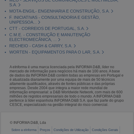
S.A.
MOTA-ENGIL- ENGENHARIA E CONSTRUÇÃO, S.A.
F. INICIATIVAS - CONSULTADORIA E GESTÃO,
UNIPESSOA...
CTT - CORREIOS DE PORTUGAL, S.A.
C.M.E. - CONSTRUÇÃO E MANUTENÇÃO
ELECTROMECÂNICA, ...
RECHEIO - CASH & CARRY, S.A.
WORTEN - EQUIPAMENTOS PARA O LAR, S.A.
A eInforma é uma marca licenciada pela INFORMA D&B, líder no
mercado de informação para negócios há mais de 100 anos. A base
de dados da INFORMA D&B contém todas as empresas em Portugal e
é atualizada diariamente por uma equipa de mais de 50 técnicos
altamente qualificados, através de fontes públicas e das próprias
empresas. Desde 2004 que integra a maior rede mundial de
informação empresarial: a D&B Worldwide Network, com mais de 600
milhões de registos empresariais de todo o mundo. A INFORMA D&B
pertence à líder espanhola INFORMA D&B S.A. que faz parte do grupo
CESCE, especializado na gestão integral do risco comercial.
© INFORMA D&B, Lda
Sobre a eInforma
Preços
Condições de Utilização
Condições Gerais