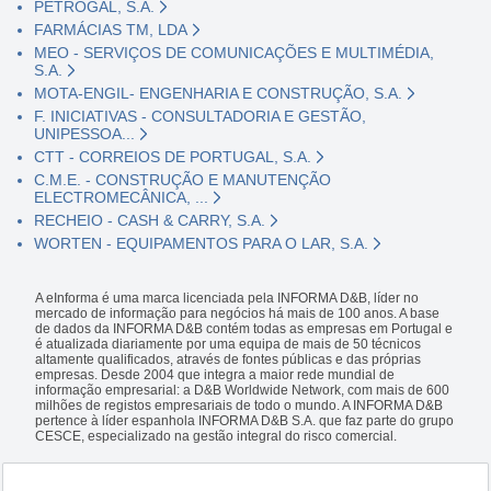
PETROGAL, S.A.
FARMÁCIAS TM, LDA
MEO - SERVIÇOS DE COMUNICAÇÕES E MULTIMÉDIA,
S.A.
MOTA-ENGIL- ENGENHARIA E CONSTRUÇÃO, S.A.
F. INICIATIVAS - CONSULTADORIA E GESTÃO,
UNIPESSOA...
CTT - CORREIOS DE PORTUGAL, S.A.
C.M.E. - CONSTRUÇÃO E MANUTENÇÃO
ELECTROMECÂNICA, ...
RECHEIO - CASH & CARRY, S.A.
WORTEN - EQUIPAMENTOS PARA O LAR, S.A.
A eInforma é uma marca licenciada pela INFORMA D&B, líder no
mercado de informação para negócios há mais de 100 anos. A base
de dados da INFORMA D&B contém todas as empresas em Portugal e
é atualizada diariamente por uma equipa de mais de 50 técnicos
altamente qualificados, através de fontes públicas e das próprias
empresas. Desde 2004 que integra a maior rede mundial de
informação empresarial: a D&B Worldwide Network, com mais de 600
milhões de registos empresariais de todo o mundo. A INFORMA D&B
pertence à líder espanhola INFORMA D&B S.A. que faz parte do grupo
CESCE, especializado na gestão integral do risco comercial.