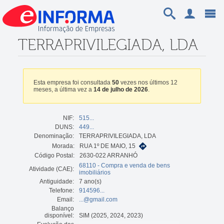
TERRAPRIVILEGIADA, LDA
Esta empresa foi consultada
50
vezes nos últimos 12
meses, a última vez a
14 de julho de 2026
.
NIF:
515...
DUNS:
449...
Denominação:
TERRAPRIVILEGIADA, LDA
Morada:
RUA 1º DE MAIO, 15
Código Postal:
2630-022 ARRANHÓ
68110 - Compra e venda de bens
Atividade (CAE):
imobiliários
Antiguidade:
7 ano(s)
Telefone:
914596...
Email:
...@gmail.com
Balanço
disponível:
SIM (2025, 2024, 2023)