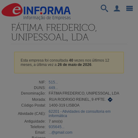
FÁTIMA FREDERICO,
UNIPESSOAL, LDA
Esta empresa foi consultada
40
vezes nos últimos 12
meses, a última vez a
26 de maio de 2026
.
NIF:
515...
DUNS:
449...
Denominação:
FÁTIMA FREDERICO, UNIPESSOAL, LDA
Morada:
RUA RODRIGO REINEL, 9 4ºFTE.
Código Postal:
1400-319 LISBOA
62201 - Atividades de consultoria em
Atividade (CAE):
informática
Antiguidade:
7 ano(s)
Telefone:
935645...
Email:
...@gmail.com
Balanço