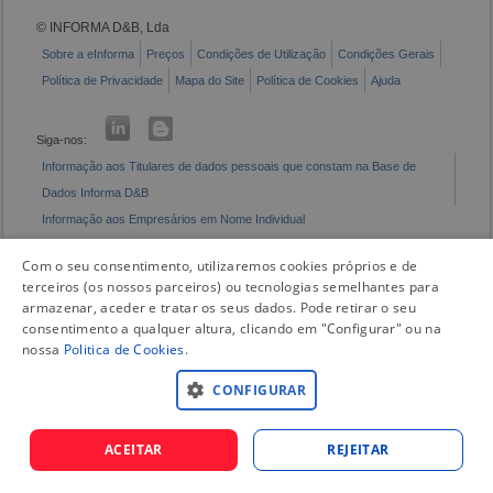
© INFORMA D&B, Lda
Sobre a eInforma
Preços
Condições de Utilização
Condições Gerais
Política de Privacidade
Mapa do Site
Política de Cookies
Ajuda
Siga-nos:
Informação aos Titulares de dados pessoais que constam na Base de
Dados Informa D&B
Informação aos Empresários em Nome Individual
Livro de Reclamações Eletrónico
Com o seu consentimento, utilizaremos cookies próprios e de
terceiros (os nossos parceiros) ou tecnologias semelhantes para
armazenar, aceder e tratar os seus dados. Pode retirar o seu
consentimento a qualquer altura, clicando em "Configurar" ou na
nossa
Politica de Cookies
.
CONFIGURAR
ACEITAR
REJEITAR