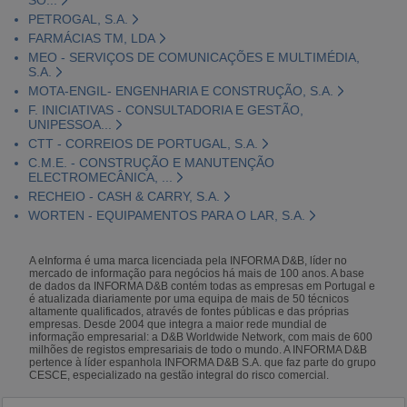
PETROGAL, S.A.
FARMÁCIAS TM, LDA
MEO - SERVIÇOS DE COMUNICAÇÕES E MULTIMÉDIA,
S.A.
MOTA-ENGIL- ENGENHARIA E CONSTRUÇÃO, S.A.
F. INICIATIVAS - CONSULTADORIA E GESTÃO,
UNIPESSOA...
CTT - CORREIOS DE PORTUGAL, S.A.
C.M.E. - CONSTRUÇÃO E MANUTENÇÃO
ELECTROMECÂNICA, ...
RECHEIO - CASH & CARRY, S.A.
WORTEN - EQUIPAMENTOS PARA O LAR, S.A.
A eInforma é uma marca licenciada pela INFORMA D&B, líder no
mercado de informação para negócios há mais de 100 anos. A base
de dados da INFORMA D&B contém todas as empresas em Portugal e
é atualizada diariamente por uma equipa de mais de 50 técnicos
altamente qualificados, através de fontes públicas e das próprias
empresas. Desde 2004 que integra a maior rede mundial de
informação empresarial: a D&B Worldwide Network, com mais de 600
milhões de registos empresariais de todo o mundo. A INFORMA D&B
pertence à líder espanhola INFORMA D&B S.A. que faz parte do grupo
CESCE, especializado na gestão integral do risco comercial.