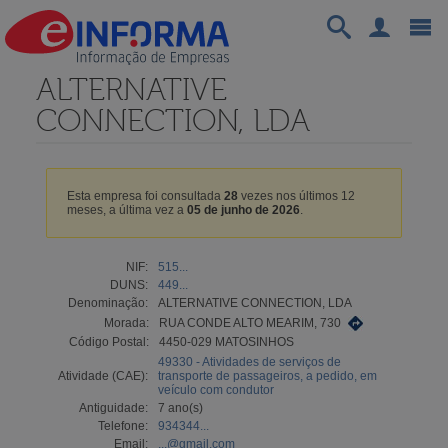
ALTERNATIVE
CONNECTION, LDA
Esta empresa foi consultada
28
vezes nos últimos 12
meses, a última vez a
05 de junho de 2026
.
NIF:
515...
DUNS:
449...
Denominação:
ALTERNATIVE CONNECTION, LDA
Morada:
RUA CONDE ALTO MEARIM, 730
Código Postal:
4450-029 MATOSINHOS
49330 - Atividades de serviços de
Atividade (CAE):
transporte de passageiros, a pedido, em
veículo com condutor
Antiguidade:
7 ano(s)
Telefone:
934344...
Email:
...@gmail.com