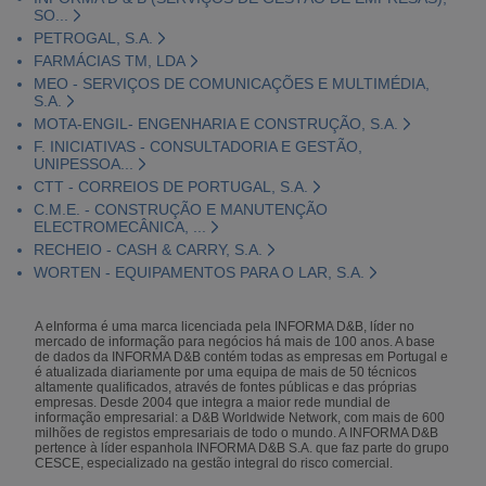
SO...
PETROGAL, S.A.
FARMÁCIAS TM, LDA
MEO - SERVIÇOS DE COMUNICAÇÕES E MULTIMÉDIA,
S.A.
MOTA-ENGIL- ENGENHARIA E CONSTRUÇÃO, S.A.
F. INICIATIVAS - CONSULTADORIA E GESTÃO,
UNIPESSOA...
CTT - CORREIOS DE PORTUGAL, S.A.
C.M.E. - CONSTRUÇÃO E MANUTENÇÃO
ELECTROMECÂNICA, ...
RECHEIO - CASH & CARRY, S.A.
WORTEN - EQUIPAMENTOS PARA O LAR, S.A.
A eInforma é uma marca licenciada pela INFORMA D&B, líder no
mercado de informação para negócios há mais de 100 anos. A base
de dados da INFORMA D&B contém todas as empresas em Portugal e
é atualizada diariamente por uma equipa de mais de 50 técnicos
altamente qualificados, através de fontes públicas e das próprias
empresas. Desde 2004 que integra a maior rede mundial de
informação empresarial: a D&B Worldwide Network, com mais de 600
milhões de registos empresariais de todo o mundo. A INFORMA D&B
pertence à líder espanhola INFORMA D&B S.A. que faz parte do grupo
CESCE, especializado na gestão integral do risco comercial.