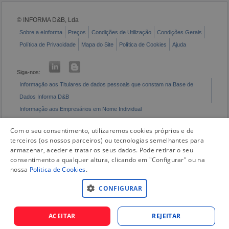
© INFORMA D&B, Lda
Sobre a eInforma
Preços
Condições de Utilização
Condições Gerais
Política de Privacidade
Mapa do Site
Política de Cookies
Ajuda
Siga-nos:
Informação aos Titulares de dados pessoais que constam na Base de
Dados Informa D&B
Informação aos Empresários em Nome Individual
Livro de Reclamações Eletrónico
Com o seu consentimento, utilizaremos cookies próprios e de
terceiros (os nossos parceiros) ou tecnologias semelhantes para
armazenar, aceder e tratar os seus dados. Pode retirar o seu
consentimento a qualquer altura, clicando em "Configurar" ou na
nossa
Politica de Cookies
.
CONFIGURAR
ACEITAR
REJEITAR