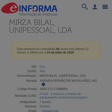
MIRZA BILAL,
UNIPESSOAL, LDA
Esta empresa foi consultada
56
vezes nos últimos 12
meses, a última vez a
24 de julho de 2026
.
NIF:
515...
DUNS:
449...
Denominação:
MIRZA BILAL, UNIPESSOAL, LDA
Morada:
AVENIDA FERNÃO DE MAGALHÃES, 462
Código Postal:
3000-173 COIMBRA
47402 - Comércio a retalho de
Atividade (CAE):
equipamento de telecomunicações
Antiguidade:
7 ano(s)
Telefone:
933001...
Email:
...@gmail.com