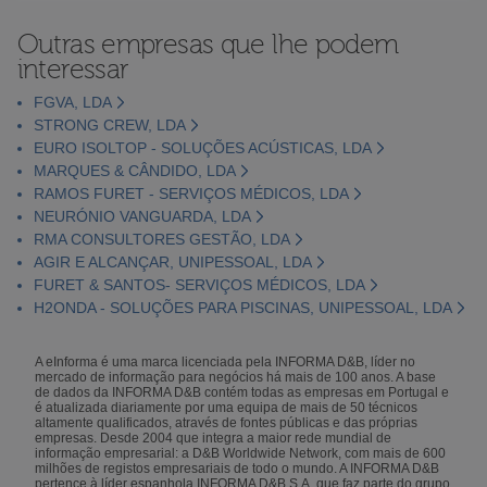
Outras empresas que lhe podem
interessar
FGVA, LDA
STRONG CREW, LDA
EURO ISOLTOP - SOLUÇÕES ACÚSTICAS, LDA
MARQUES & CÂNDIDO, LDA
RAMOS FURET - SERVIÇOS MÉDICOS, LDA
NEURÓNIO VANGUARDA, LDA
RMA CONSULTORES GESTÃO, LDA
AGIR E ALCANÇAR, UNIPESSOAL, LDA
FURET & SANTOS- SERVIÇOS MÉDICOS, LDA
H2ONDA - SOLUÇÕES PARA PISCINAS, UNIPESSOAL, LDA
A eInforma é uma marca licenciada pela INFORMA D&B, líder no
mercado de informação para negócios há mais de 100 anos. A base
de dados da INFORMA D&B contém todas as empresas em Portugal e
é atualizada diariamente por uma equipa de mais de 50 técnicos
altamente qualificados, através de fontes públicas e das próprias
empresas. Desde 2004 que integra a maior rede mundial de
informação empresarial: a D&B Worldwide Network, com mais de 600
milhões de registos empresariais de todo o mundo. A INFORMA D&B
pertence à líder espanhola INFORMA D&B S.A. que faz parte do grupo