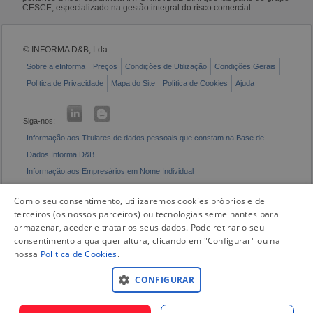
CESCE, especializado na gestão integral do risco comercial.
© INFORMA D&B, Lda
Sobre a eInforma
Preços
Condições de Utilização
Condições Gerais
Política de Privacidade
Mapa do Site
Política de Cookies
Ajuda
Siga-nos:
Informação aos Titulares de dados pessoais que constam na Base de
Dados Informa D&B
Informação aos Empresários em Nome Individual
Livro de Reclamações Eletrónico
Com o seu consentimento, utilizaremos cookies próprios e de
terceiros (os nossos parceiros) ou tecnologias semelhantes para
armazenar, aceder e tratar os seus dados. Pode retirar o seu
consentimento a qualquer altura, clicando em "Configurar" ou na
nossa
Politica de Cookies
.
CONFIGURAR