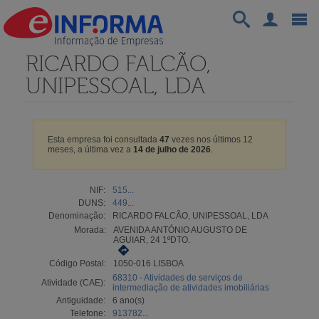
RICARDO FALCÃO,
UNIPESSOAL, LDA
Esta empresa foi consultada
47
vezes nos últimos 12
meses, a última vez a
14 de julho de 2026
.
NIF:
515...
DUNS:
449...
Denominação:
RICARDO FALCÃO, UNIPESSOAL, LDA
Morada:
AVENIDA ANTÓNIO AUGUSTO DE
AGUIAR, 24 1ºDTO.
Código Postal:
1050-016 LISBOA
68310 - Atividades de serviços de
Atividade (CAE):
intermediação de atividades imobiliárias
Antiguidade:
6 ano(s)
Telefone:
913782...