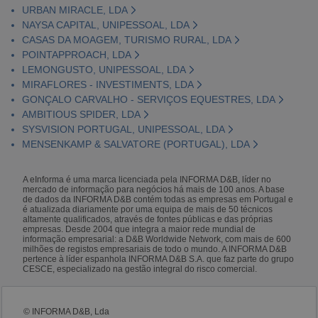
URBAN MIRACLE, LDA
NAYSA CAPITAL, UNIPESSOAL, LDA
CASAS DA MOAGEM, TURISMO RURAL, LDA
POINTAPPROACH, LDA
LEMONGUSTO, UNIPESSOAL, LDA
MIRAFLORES - INVESTIMENTS, LDA
GONÇALO CARVALHO - SERVIÇOS EQUESTRES, LDA
AMBITIOUS SPIDER, LDA
SYSVISION PORTUGAL, UNIPESSOAL, LDA
MENSENKAMP & SALVATORE (PORTUGAL), LDA
A eInforma é uma marca licenciada pela INFORMA D&B, líder no
mercado de informação para negócios há mais de 100 anos. A base
de dados da INFORMA D&B contém todas as empresas em Portugal e
é atualizada diariamente por uma equipa de mais de 50 técnicos
altamente qualificados, através de fontes públicas e das próprias
empresas. Desde 2004 que integra a maior rede mundial de
informação empresarial: a D&B Worldwide Network, com mais de 600
milhões de registos empresariais de todo o mundo. A INFORMA D&B
pertence à líder espanhola INFORMA D&B S.A. que faz parte do grupo
CESCE, especializado na gestão integral do risco comercial.
© INFORMA D&B, Lda