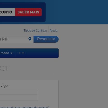
Tipos de Contrato
Ajuda
ercado
+
ECT
viço:
eceu-se da sua password de acesso?