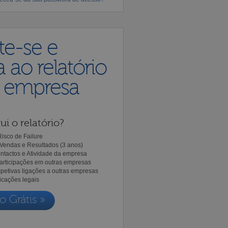
te-se e
 ao relatório
a empresa
ui o relatório?
isco de Failure
Vendas e Resultados (3 anos)
ntactos e Atividade da empresa
Participações em outras empresas
spetivas ligações a outras empresas
icações legais
o Grátis »