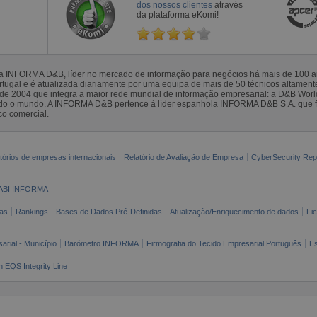
dos nossos clientes
através
da plataforma eKomi!
la INFORMA D&B, líder no mercado de informação para negócios há mais de 100
gal e é atualizada diariamente por uma equipa de mais de 50 técnicos altamente 
sde 2004 que integra a maior rede mundial de informação empresarial: a D&B Wor
todo o mundo. A INFORMA D&B pertence à líder espanhola INFORMA D&B S.A. que 
co comercial.
tórios de empresas internacionais
Relatório de Avaliação de Empresa
CyberSecurity Rep
ABI INFORMA
as
Rankings
Bases de Dados Pré-Definidas
Atualização/Enriquecimento de dados
Fi
arial - Município
Barómetro INFORMA
Firmografia do Tecido Empresarial Português
Es
n EQS Integrity Line