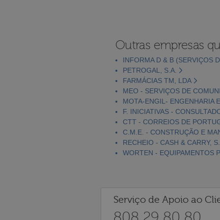
Outras empresas qu
INFORMA D & B (SERVIÇOS D
PETROGAL, S.A.
FARMÁCIAS TM, LDA
MEO - SERVIÇOS DE COMUNI
MOTA-ENGIL- ENGENHARIA E
F. INICIATIVAS - CONSULTAD
CTT - CORREIOS DE PORTUGA
C.M.E. - CONSTRUÇÃO E MA
RECHEIO - CASH & CARRY, S.
WORTEN - EQUIPAMENTOS PA
Serviço de Apoio ao Cli
808 29 80 80