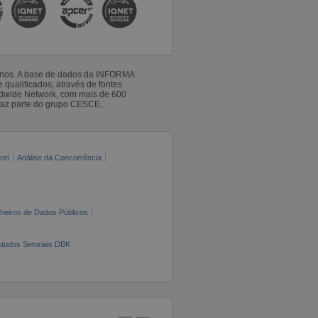
 anos. A base de dados da INFORMA
qualificados, através de fontes
ldwide Network, com mais de 600
faz parte do grupo CESCE,
ort
Análise da Concorrência
cheiros de Dados Públicos
tudos Setoriais DBK