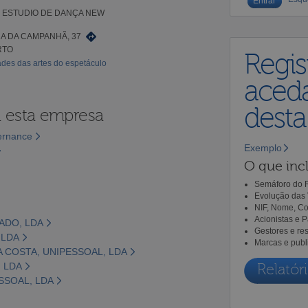
 ESTUDIO DE DANÇA NEW
A DA CAMPANHÃ, 37
RTO
Regis
ades das artes do espetáculo
aceda
dest
a esta empresa
ernance
Exemplo
O que incl
Semáforo do R
Evolução das 
NIF, Nome, Co
Acionistas e 
ADO, LDA
Gestores e re
 LDA
Marcas e publ
A COSTA, UNIPESSOAL, LDA
, LDA
Relatóri
ESSOAL, LDA