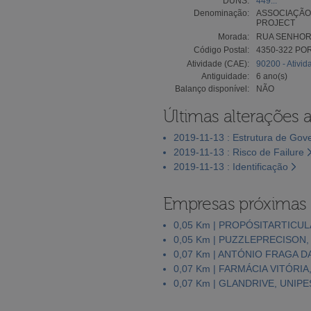
DUNS:
449...
Denominação:
ASSOCIAÇÃO
PROJECT
Morada:
RUA SENHOR
Código Postal:
4350-322 PO
Atividade (CAE):
90200 - Ativid
Antiguidade:
6 ano(s)
Balanço disponível:
NÃO
Últimas alterações 
2019-11-13 : Estrutura de Gov
2019-11-13 : Risco de Failure
2019-11-13 : Identificação
Empresas próximas
0,05 Km | PROPÓSITARTICUL
0,05 Km | PUZZLEPRECISON,
0,07 Km | ANTÓNIO FRAGA D
0,07 Km | FARMÁCIA VITÓRIA
0,07 Km | GLANDRIVE, UNIP