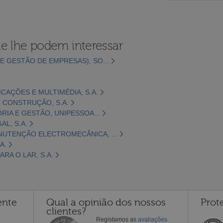
e lhe podem interessar
E GESTÃO DE EMPRESAS), SO...
CAÇÕES E MULTIMÉDIA, S.A.
 CONSTRUÇÃO, S.A.
ORIA E GESTÃO, UNIPESSOA...
L, S.A.
NUTENÇÃO ELECTROMECÂNICA, ...
A.
RA O LAR, S.A.
ente
Qual a opinião dos nossos
Prot
clientes?
Registamos as
avaliações