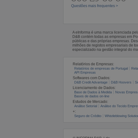
Questões mais frequentes >
A eInforma é uma marca licenciada pe
D&B contém todas as empresas em Portu
públicas e das próprias empresas. De
milhões de registos empresariais de 
especializado na gestão integral do ris
Relatórios de Empresas:
Relatórios de empresas de Portugal
Rela
API Empresas
Softwares com Dados:
D&B Credit Advantage
D&B Hoovers
S
Licenciamento de Dados:
Base de Dados à Medida
Novas Empres
Bases de dados on-line
Estudos de Mercado:
Análise Setorial
Análise do Tecido Empres
+:
Seguro de Crédito
Whistleblowing Solutio