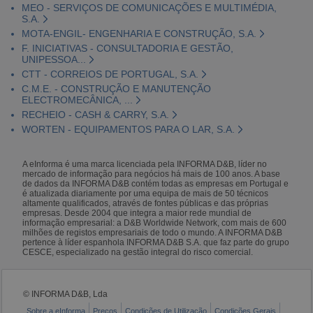
MEO - SERVIÇOS DE COMUNICAÇÕES E MULTIMÉDIA,
S.A.
MOTA-ENGIL- ENGENHARIA E CONSTRUÇÃO, S.A.
F. INICIATIVAS - CONSULTADORIA E GESTÃO,
UNIPESSOA...
CTT - CORREIOS DE PORTUGAL, S.A.
C.M.E. - CONSTRUÇÃO E MANUTENÇÃO
ELECTROMECÂNICA, ...
RECHEIO - CASH & CARRY, S.A.
WORTEN - EQUIPAMENTOS PARA O LAR, S.A.
A eInforma é uma marca licenciada pela INFORMA D&B, líder no
mercado de informação para negócios há mais de 100 anos. A base
de dados da INFORMA D&B contém todas as empresas em Portugal e
é atualizada diariamente por uma equipa de mais de 50 técnicos
altamente qualificados, através de fontes públicas e das próprias
empresas. Desde 2004 que integra a maior rede mundial de
informação empresarial: a D&B Worldwide Network, com mais de 600
milhões de registos empresariais de todo o mundo. A INFORMA D&B
pertence à líder espanhola INFORMA D&B S.A. que faz parte do grupo
CESCE, especializado na gestão integral do risco comercial.
© INFORMA D&B, Lda
Sobre a eInforma
Preços
Condições de Utilização
Condições Gerais