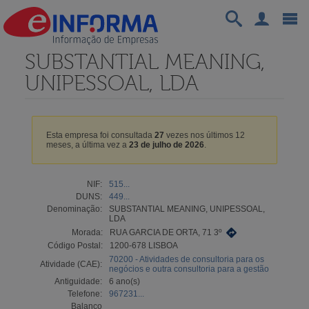
SUBSTANTIAL MEANING,
UNIPESSOAL, LDA
Esta empresa foi consultada
27
vezes nos últimos 12
meses, a última vez a
23 de julho de 2026
.
NIF:
515...
DUNS:
449...
Denominação:
SUBSTANTIAL MEANING, UNIPESSOAL,
LDA
Morada:
RUA GARCIA DE ORTA, 71 3º
Código Postal:
1200-678 LISBOA
70200 - Atividades de consultoria para os
Atividade (CAE):
negócios e outra consultoria para a gestão
Antiguidade:
6 ano(s)
Telefone:
967231...
Balanço