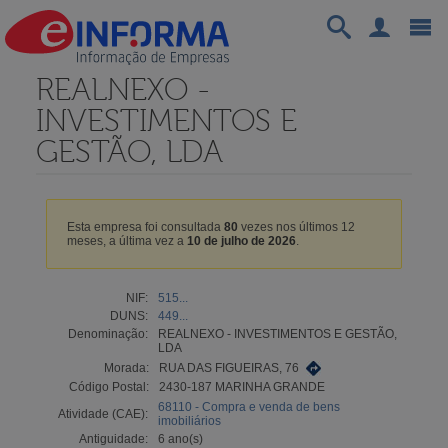
REALNEXO -
INVESTIMENTOS E
GESTÃO, LDA
Esta empresa foi consultada
80
vezes nos últimos 12
meses, a última vez a
10 de julho de 2026
.
NIF:
515...
DUNS:
449...
Denominação:
REALNEXO - INVESTIMENTOS E GESTÃO,
LDA
Morada:
RUA DAS FIGUEIRAS, 76
Código Postal:
2430-187 MARINHA GRANDE
68110 - Compra e venda de bens
Atividade (CAE):
imobiliários
Antiguidade:
6 ano(s)