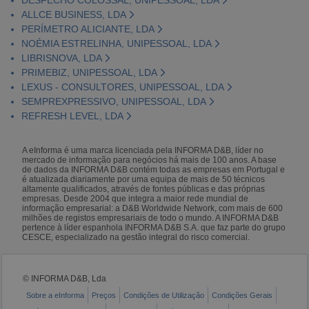
ALLCE BUSINESS, LDA
PERÍMETRO ALICIANTE, LDA
NOÉMIA ESTRELINHA, UNIPESSOAL, LDA
LIBRISNOVA, LDA
PRIMEBIZ, UNIPESSOAL, LDA
LEXUS - CONSULTORES, UNIPESSOAL, LDA
SEMPREXPRESSIVO, UNIPESSOAL, LDA
REFRESH LEVEL, LDA
A eInforma é uma marca licenciada pela INFORMA D&B, líder no
mercado de informação para negócios há mais de 100 anos. A base
de dados da INFORMA D&B contém todas as empresas em Portugal e
é atualizada diariamente por uma equipa de mais de 50 técnicos
altamente qualificados, através de fontes públicas e das próprias
empresas. Desde 2004 que integra a maior rede mundial de
informação empresarial: a D&B Worldwide Network, com mais de 600
milhões de registos empresariais de todo o mundo. A INFORMA D&B
pertence à líder espanhola INFORMA D&B S.A. que faz parte do grupo
CESCE, especializado na gestão integral do risco comercial.
© INFORMA D&B, Lda
Sobre a eInforma
Preços
Condições de Utilização
Condições Gerais