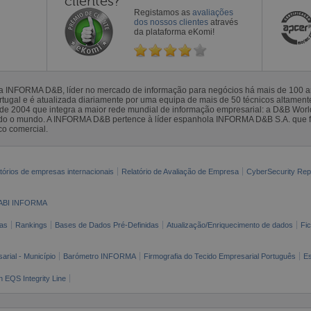
clientes?
Registamos as
avaliações
dos nossos clientes
através
da plataforma eKomi!
la INFORMA D&B, líder no mercado de informação para negócios há mais de 100
gal e é atualizada diariamente por uma equipa de mais de 50 técnicos altamente 
sde 2004 que integra a maior rede mundial de informação empresarial: a D&B Wor
todo o mundo. A INFORMA D&B pertence à líder espanhola INFORMA D&B S.A. que 
co comercial.
tórios de empresas internacionais
Relatório de Avaliação de Empresa
CyberSecurity Rep
ABI INFORMA
as
Rankings
Bases de Dados Pré-Definidas
Atualização/Enriquecimento de dados
Fi
arial - Município
Barómetro INFORMA
Firmografia do Tecido Empresarial Português
Es
n EQS Integrity Line