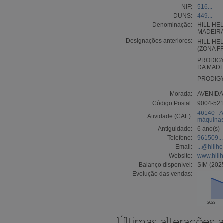
NIF:
516...
DUNS:
449...
Denominação:
HILL HE
MADEIRA
Designações anteriores:
HILL HE
(ZONA F
PRODIGY
DA MADE
PRODIGY
Morada:
AVENIDA
Código Postal:
9004-52
46140 - A
Atividade (CAE):
máquinas
Antiguidade:
6 ano(s)
Telefone:
961509...
Email:
...@hillh
Website:
www.hillh
Balanço disponível:
SIM (202
Evolução das vendas:
2023
Últimas alterações 