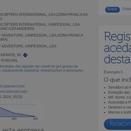
Esqu
LICOPTERS INTERNATIONAL, LDA (ZONA FRANCA DA
)
LICOPTERS INTERNATIONAL, UNIPESSOAL, LDA
RANCA DA MADEIRA)
Regis
 ADVENTURE, UNIPESSOAL, LDA (ZONA FRANCA
IRA)
aceda
 ADVENTURE, UNIPESSOAL, LDA
dest
 INFANTE, 50
1 FUNCHAL
tividades dos agentes do comércio por grosso de
, equipamento industrial, embarcações e aeronaves
Exemplo
O que incl
elicoptersint.com
Semáforo do R
elicoptersint.com
Evolução das 
5, 2024, 2023)
NIF, Nome, Co
Acionistas e 
Gestores e re
Marcas e publ
2024
2025
Relatóri
a esta empresa