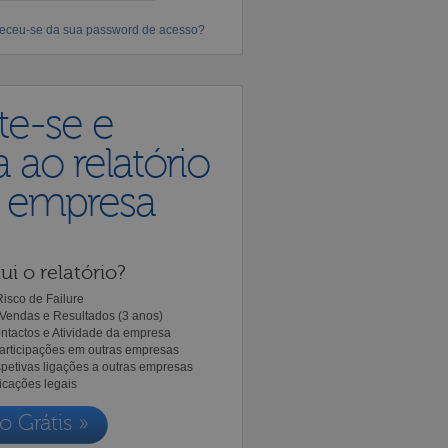
eceu-se da sua password de acesso?
te-se e
 ao relatório
a empresa
ui o relatório?
isco de Failure
Vendas e Resultados (3 anos)
ntactos e Atividade da empresa
Participações em outras empresas
spetivas ligações a outras empresas
icações legais
o Grátis »