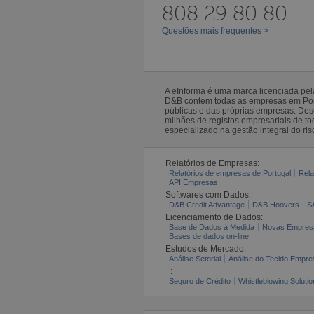
808 29 80 80
Questões mais frequentes >
A eInforma é uma marca licenciada pe
D&B contém todas as empresas em Portu
públicas e das próprias empresas. De
milhões de registos empresariais de 
especializado na gestão integral do ris
Relatórios de Empresas:
Relatórios de empresas de Portugal
Rela
API Empresas
Softwares com Dados:
D&B Credit Advantage
D&B Hoovers
S
Licenciamento de Dados:
Base de Dados à Medida
Novas Empres
Bases de dados on-line
Estudos de Mercado:
Análise Setorial
Análise do Tecido Empres
+:
Seguro de Crédito
Whistleblowing Solutio