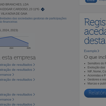
AND BRANCHES, LDA
 EDGAR CARDOSO, 23 11ºG
 VILA NOVA DE GAIA
tividades das sociedades gestoras de participações
Regis
ão financeiras
aceda
5, 2024, 2023)
dest
2024
2025
Exemplo
a esta empresa
O que incl
Semáforo do R
tração de resultados
Evolução das 
tração de resultados
NIF, Nome, Co
vernance
Acionistas e 
tração de resultados
Gestores e re
Marcas e publ
Relatóri
tração de resultados
vernance
tração de resultados