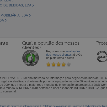
A, LDA
ÃO DE BEBIDAS, LDA
MOBILIÁRIA, LDA
DA
ente
Qual a opinião dos nossos
Prot
clientes?
Registamos as
avaliações
dos nossos clientes
através
da plataforma eKomi!
la INFORMA D&B, líder no mercado de informação para negócios há mais de 100
gal e é atualizada diariamente por uma equipa de mais de 50 técnicos altamente 
sde 2004 que integra a maior rede mundial de informação empresarial: a D&B Wor
todo o mundo. A INFORMA D&B pertence à líder espanhola INFORMA D&B S.A. que 
co comercial.
tórios de empresas internacionais
Relatório de Avaliação de Empresa
CyberSecurity Rep