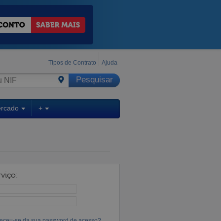
Tipos de Contrato
Ajuda
ercado
+
viço:
eceu-se da sua password de acesso?