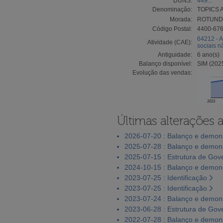
DUNS:
449...
Denominação:
TOPICS 
Morada:
ROTUNDA
Código Postal:
4400-676
64212 - A
Atividade (CAE):
sociais n
Antiguidade:
6 ano(s)
Balanço disponível:
SIM (202
Evolução das vendas:
2023
Últimas alterações 
2026-07-20 : Balanço e demons
2025-07-28 : Balanço e demons
2025-07-15 : Estrutura de Go
2024-10-15 : Balanço e demons
2023-07-25 : Identificação
2023-07-25 : Identificação
2023-07-24 : Balanço e demons
2023-06-28 : Estrutura de Go
2022-07-28 : Balanço e demons