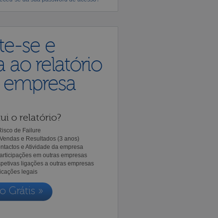
te-se e
 ao relatório
a empresa
ui o relatório?
isco de Failure
Vendas e Resultados (3 anos)
ntactos e Atividade da empresa
Participações em outras empresas
spetivas ligações a outras empresas
icações legais
o Grátis »