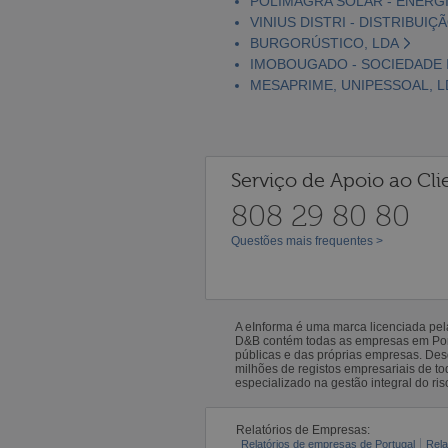
POLIMAGRA SOLAR - ENERGI
VINIUS DISTRI - DISTRIBUIÇ
BURGORÚSTICO, LDA
IMOBOUGADO - SOCIEDADE I
MESAPRIME, UNIPESSOAL, L
Serviço de Apoio ao Cli
808 29 80 80
Questões mais frequentes >
A eInforma é uma marca licenciada pe
D&B contém todas as empresas em Portu
públicas e das próprias empresas. De
milhões de registos empresariais de 
especializado na gestão integral do ris
Relatórios de Empresas:
Relatórios de empresas de Portugal
Rela